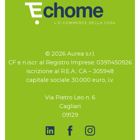
© 2026 Aurea s.r.l.
CF e n.iscr. al Registro Imprese: 03911450926
iscrizione al R.E.A.: CA – 305948
capitale sociale 30.000 euro, i.v.
Via Pietro Leo n. 6
Cagliari
09129