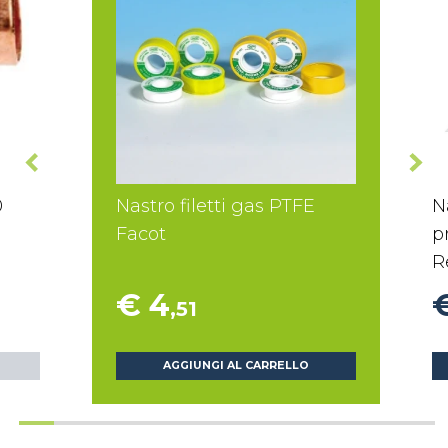
0
Nastro filetti gas PTFE
N
Facot
p
R
€ 4
,51
AGGIUNGI AL CARRELLO