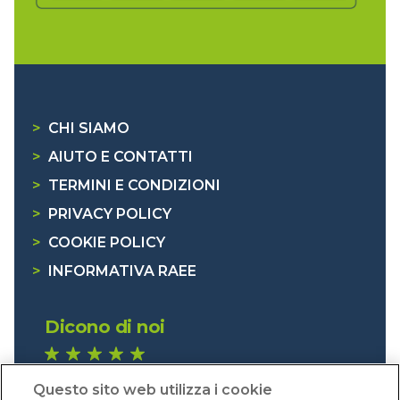
>
CHI SIAMO
>
AIUTO E CONTATTI
>
TERMINI E CONDIZIONI
>
PRIVACY POLICY
>
COOKIE POLICY
>
INFORMATIVA RAEE
Dicono di noi
1.641 recensioni
Questo sito web utilizza i cookie
Eccellente (4,8)