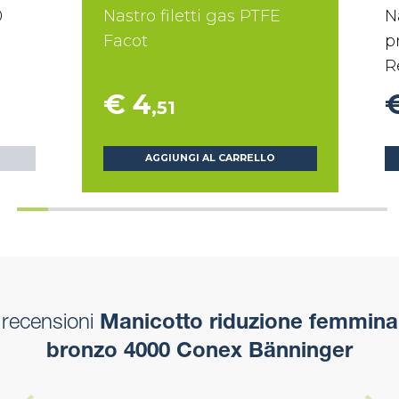
0
Nastro filetti gas PTFE
N
Facot
p
R
€ 4
,51
AGGIUNGI AL CARRELLO
recensioni
Manicotto riduzione femmina
bronzo 4000 Conex Bänninger