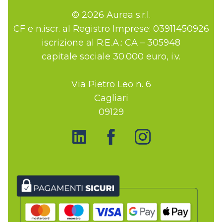
© 2026 Aurea s.r.l.
CF e n.iscr. al Registro Imprese: 03911450926
iscrizione al R.E.A.: CA – 305948
capitale sociale 30.000 euro, i.v.
Via Pietro Leo n. 6
Cagliari
09129