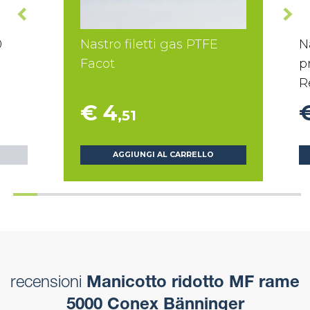
0
Nastro filetti gas PTFE
N
Facot
p
R
€ 4
,51
AGGIUNGI AL CARRELLO
recensioni
Manicotto ridotto MF rame
5000 Conex Bänninger