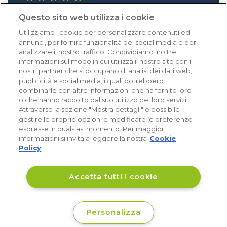
1.640 recensioni
Questo sito web utilizza i cookie
Eccellente (4,8)
Utilizziamo i cookie per personalizzare contenuti ed
Acquisti verificati
annunci, per fornire funzionalità dei social media e per
analizzare il nostro traffico. Condividiamo inoltre
informazioni sul modo in cui utilizza il nostro sito con i
nostri partner che si occupano di analisi dei dati web,
pubblicità e social media, i quali potrebbero
combinarle con altre informazioni che ha fornito loro
o che hanno raccolto dal suo utilizzo dei loro servizi.
Attraverso la sezione "Mostra dettagli" è possibile
gestire le proprie opzioni e modificare le preferenze
espresse in qualsiasi momento. Per maggiori
informazioni si invita a leggere la nostra
Cookie
Policy
Accetta tutti i cookie
Personalizza
€ 17
Non disponibile
,21