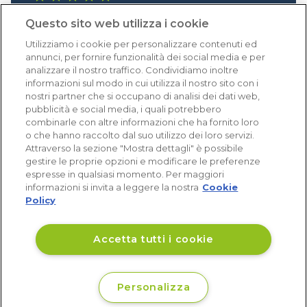
1.641 recensioni
Questo sito web utilizza i cookie
Eccellente (4,8)
Utilizziamo i cookie per personalizzare contenuti ed
Acquisti verificati
annunci, per fornire funzionalità dei social media e per
analizzare il nostro traffico. Condividiamo inoltre
informazioni sul modo in cui utilizza il nostro sito con i
nostri partner che si occupano di analisi dei dati web,
pubblicità e social media, i quali potrebbero
combinarle con altre informazioni che ha fornito loro
o che hanno raccolto dal suo utilizzo dei loro servizi.
Attraverso la sezione "Mostra dettagli" è possibile
gestire le proprie opzioni e modificare le preferenze
espresse in qualsiasi momento. Per maggiori
informazioni si invita a leggere la nostra
Cookie
Policy
Accetta tutti i cookie
Personalizza
€ 51
Non disponibile
,24