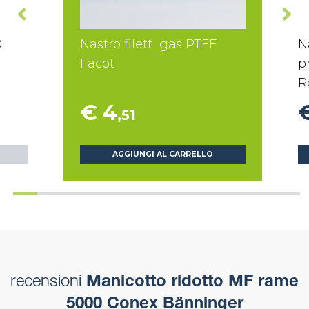
0
Nastro filetti gas PTFE
N
Facot
p
R
€ 4
,51
AGGIUNGI AL CARRELLO
recensioni
Manicotto ridotto MF rame
5000 Conex Bänninger