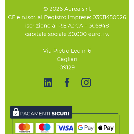
© 2026 Aurea s.r.l.
CF e n.iscr. al Registro Imprese: 03911450926
iscrizione al R.E.A.: CA – 305948
capitale sociale 30.000 euro, i.v.
Via Pietro Leo n. 6
Cagliari
09129