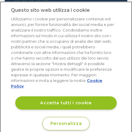
1.641 recensioni
Questo sito web utilizza i cookie
Eccellente (4,8)
Utilizziamo i cookie per personalizzare contenuti ed
Acquisti verificati
annunci, per fornire funzionalità dei social media e per
analizzare il nostro traffico. Condividiamo inoltre
informazioni sul modo in cui utilizza il nostro sito con i
nostri partner che si occupano di analisi dei dati web,
pubblicità e social media, i quali potrebbero
combinarle con altre informazioni che ha fornito loro
o che hanno raccolto dal suo utilizzo dei loro servizi.
Attraverso la sezione "Mostra dettagli" è possibile
gestire le proprie opzioni e modificare le preferenze
espresse in qualsiasi momento. Per maggiori
informazioni si invita a leggere la nostra
Cookie
Policy
Accetta tutti i cookie
Personalizza
€ 35
Non disponibile
,50