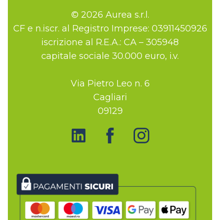
© 2026 Aurea s.r.l.
CF e n.iscr. al Registro Imprese: 03911450926
iscrizione al R.E.A.: CA – 305948
capitale sociale 30.000 euro, i.v.
Via Pietro Leo n. 6
Cagliari
09129