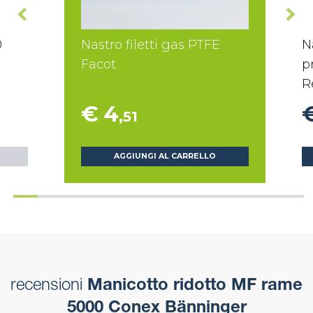
0
Nastro filetti gas PTFE
N
Facot
p
R
€ 4
,51
AGGIUNGI AL CARRELLO
recensioni
Manicotto ridotto MF rame
5000 Conex Bänninger