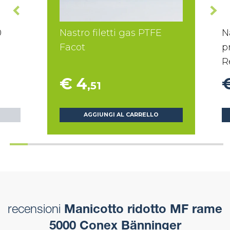
0
Nastro filetti gas PTFE
N
Facot
p
R
€ 4
,51
AGGIUNGI AL CARRELLO
recensioni
Manicotto ridotto MF rame
5000 Conex Bänninger