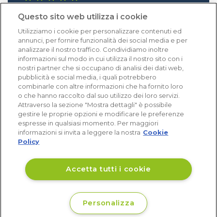
1.641 recensioni
Questo sito web utilizza i cookie
Eccellente (4,8)
Utilizziamo i cookie per personalizzare contenuti ed
Acquisti verificati
annunci, per fornire funzionalità dei social media e per
analizzare il nostro traffico. Condividiamo inoltre
informazioni sul modo in cui utilizza il nostro sito con i
nostri partner che si occupano di analisi dei dati web,
pubblicità e social media, i quali potrebbero
combinarle con altre informazioni che ha fornito loro
o che hanno raccolto dal suo utilizzo dei loro servizi.
Attraverso la sezione "Mostra dettagli" è possibile
gestire le proprie opzioni e modificare le preferenze
espresse in qualsiasi momento. Per maggiori
informazioni si invita a leggere la nostra
Cookie
Policy
Accetta tutti i cookie
Personalizza
€ 45
Non disponibile
,26