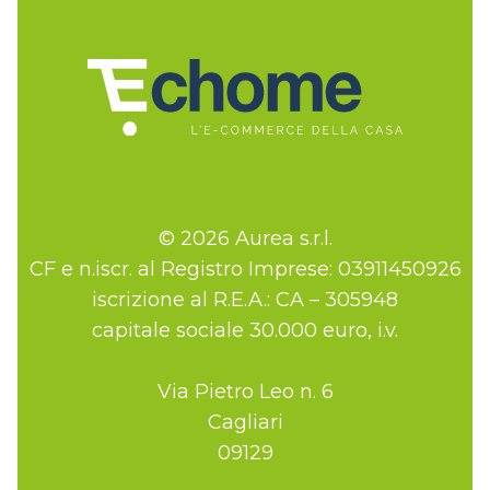
© 2026 Aurea s.r.l.
CF e n.iscr. al Registro Imprese: 03911450926
iscrizione al R.E.A.: CA – 305948
capitale sociale 30.000 euro, i.v.
Via Pietro Leo n. 6
Cagliari
09129