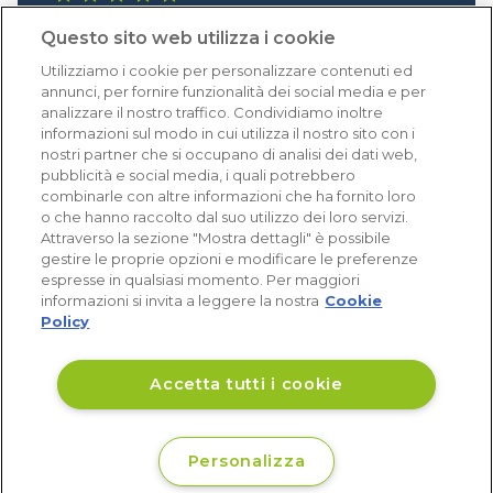
1.641 recensioni
Questo sito web utilizza i cookie
Eccellente (4,8)
Utilizziamo i cookie per personalizzare contenuti ed
Acquisti verificati
annunci, per fornire funzionalità dei social media e per
analizzare il nostro traffico. Condividiamo inoltre
informazioni sul modo in cui utilizza il nostro sito con i
nostri partner che si occupano di analisi dei dati web,
pubblicità e social media, i quali potrebbero
combinarle con altre informazioni che ha fornito loro
o che hanno raccolto dal suo utilizzo dei loro servizi.
Attraverso la sezione "Mostra dettagli" è possibile
gestire le proprie opzioni e modificare le preferenze
espresse in qualsiasi momento. Per maggiori
informazioni si invita a leggere la nostra
Cookie
Policy
Accetta tutti i cookie
Personalizza
€ 25
Non disponibile
,25