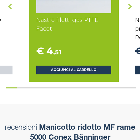
0
Nastro filetti gas PTFE
N
Facot
p
R
€ 4
,51
AGGIUNGI AL CARRELLO
recensioni
Manicotto ridotto MF rame
5000 Conex Bänninger