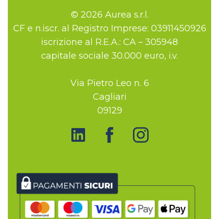
© 2026 Aurea s.r.l.
CF e n.iscr. al Registro Imprese: 03911450926
iscrizione al R.E.A.: CA – 305948
capitale sociale 30.000 euro, i.v.
Via Pietro Leo n. 6
Cagliari
09129