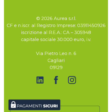
© 2026 Aurea s.r.l.
CF e n.iscr. al Registro Imprese: 03911450926
iscrizione al R.E.A.: CA – 305948
capitale sociale 30.000 euro, i.v.
Via Pietro Leo n. 6
Cagliari
09129