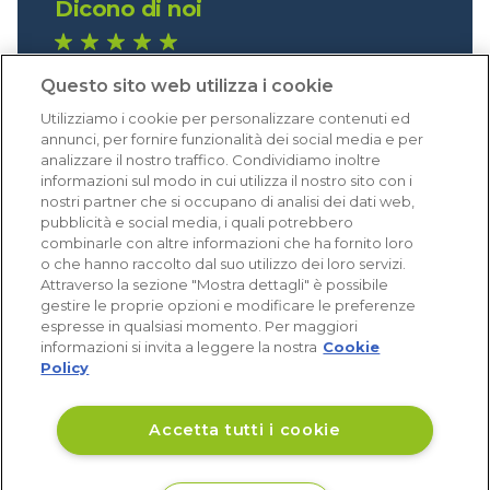
Dicono di noi
1.641 recensioni
Questo sito web utilizza i cookie
Eccellente (4,8)
Utilizziamo i cookie per personalizzare contenuti ed
Acquisti verificati
annunci, per fornire funzionalità dei social media e per
analizzare il nostro traffico. Condividiamo inoltre
informazioni sul modo in cui utilizza il nostro sito con i
nostri partner che si occupano di analisi dei dati web,
pubblicità e social media, i quali potrebbero
combinarle con altre informazioni che ha fornito loro
o che hanno raccolto dal suo utilizzo dei loro servizi.
Attraverso la sezione "Mostra dettagli" è possibile
gestire le proprie opzioni e modificare le preferenze
espresse in qualsiasi momento. Per maggiori
informazioni si invita a leggere la nostra
Cookie
Policy
Accetta tutti i cookie