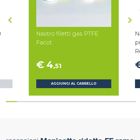
0
Nastro filetti gas PTFE
N
Facot
p
R
€ 4
,51
AGGIUNGI AL CARRELLO