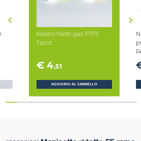
0
Nastro filetti gas PTFE
N
Facot
p
R
€ 4
,51
AGGIUNGI AL CARRELLO