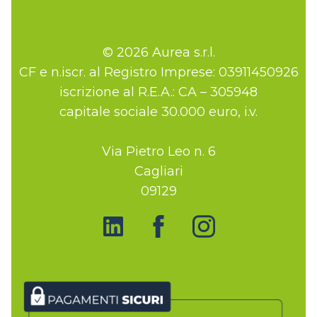
© 2026 Aurea s.r.l.
CF e n.iscr. al Registro Imprese: 03911450926
iscrizione al R.E.A.: CA – 305948
capitale sociale 30.000 euro, i.v.
Via Pietro Leo n. 6
Cagliari
09129