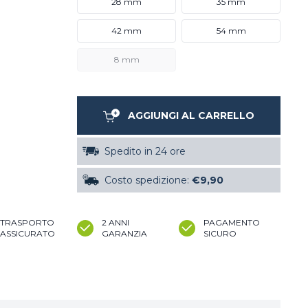
28 mm
35 mm
42 mm
54 mm
8 mm
AGGIUNGI AL CARRELLO
Spedito in 24 ore
Costo spedizione:
€9,90
TRASPORTO
2 ANNI
PAGAMENTO
ASSICURATO
GARANZIA
SICURO