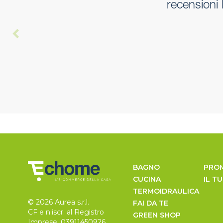
recensioni
BAGNO
PRO
CUCINA
IL T
TERMOIDRAULICA
© 2026 Aurea s.r.l.
FAI DA TE
CF e n.iscr. al Registro
GREEN SHOP
Imprese: 03911450926