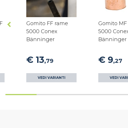
F
Gomito FF rame
Gomito MF
5000 Conex
5000 Cone
Bänninger
Bänninger
€ 13
€ 9
,79
,27
VEDI VARIANTI
VEDI VAR