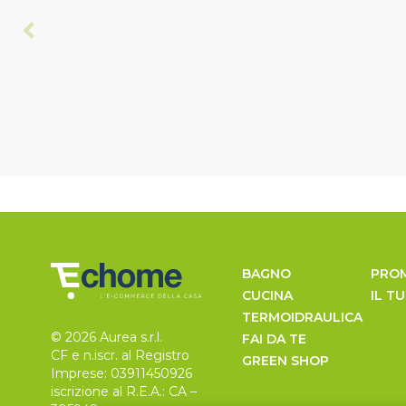
BAGNO
PRO
CUCINA
IL T
TERMOIDRAULICA
© 2026 Aurea s.r.l.
FAI DA TE
CF e n.iscr. al Registro
GREEN SHOP
Imprese: 03911450926
iscrizione al R.E.A.: CA –