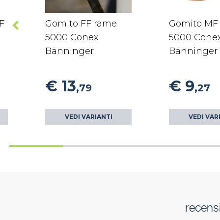
F
Gomito FF rame
Gomito MF
5000 Conex
5000 Cone
Bänninger
Bänninger
€ 13
€ 9
,79
,27
VEDI VARIANTI
VEDI VAR
recens