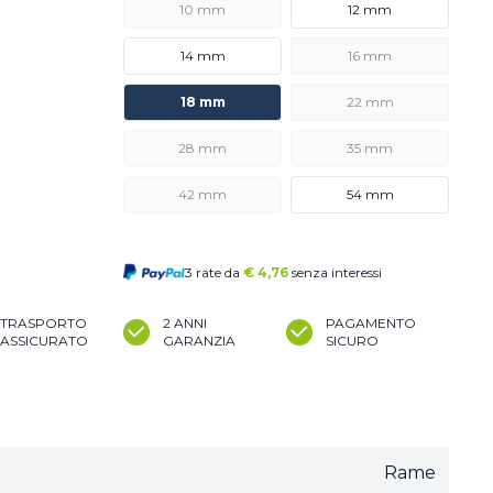
10 mm
12 mm
14 mm
16 mm
18 mm
22 mm
28 mm
35 mm
42 mm
54 mm
3 rate da
€
4,76
senza interessi
TRASPORTO
2 ANNI
PAGAMENTO
ASSICURATO
GARANZIA
SICURO
Rame