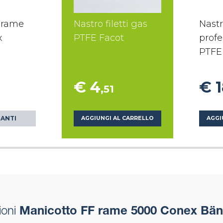
 rame
Nastro filetti gas
Nastr
x
PTFE Facot
profe
PTFE
€ 4
€ 
,51
IANTI
AGGIUNGI AL CARRELLO
AGGI
ioni
Manicotto FF rame 5000 Conex Bän