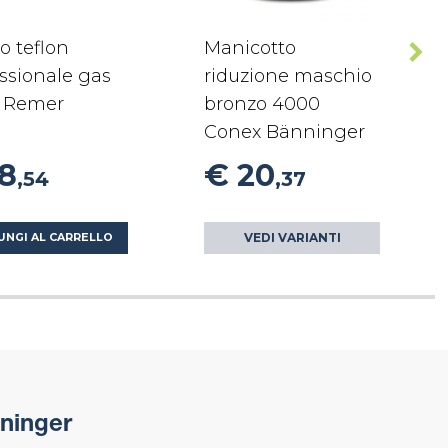
o teflon
Manicotto
ssionale gas
riduzione maschio
 Remer
bronzo 4000
Conex Bänninger
18
€ 20
,54
,37
VEDI VARIANTI
UNGI AL CARRELLO
ninger