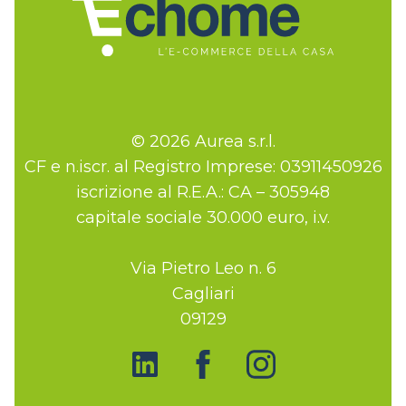
© 2026 Aurea s.r.l.
CF e n.iscr. al Registro Imprese: 03911450926
iscrizione al R.E.A.: CA – 305948
capitale sociale 30.000 euro, i.v.
Via Pietro Leo n. 6
Cagliari
09129