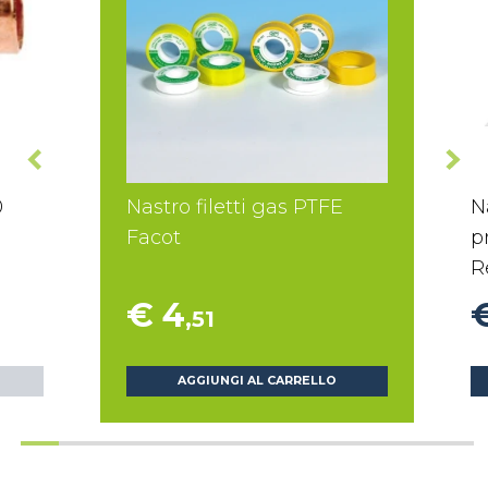
0
Nastro filetti gas PTFE
N
Facot
p
R
€ 4
,51
AGGIUNGI AL CARRELLO