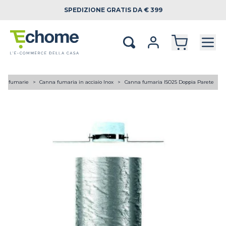
SPEDIZIONE
GRATIS DA € 399
ne fumarie
Canna fumaria in acciaio Inox
Canna fumaria ISO25 Doppia Parete