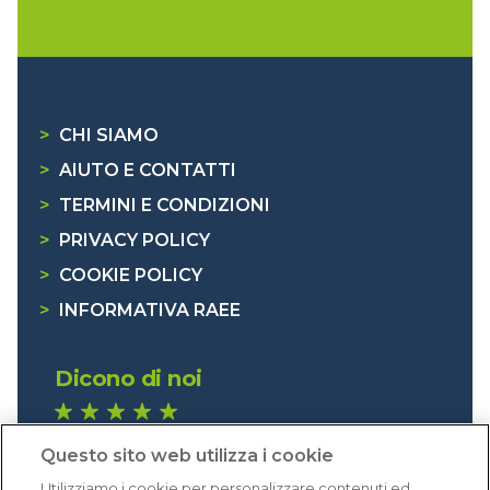
>
CHI SIAMO
>
AIUTO E CONTATTI
>
TERMINI E CONDIZIONI
>
PRIVACY POLICY
>
COOKIE POLICY
>
INFORMATIVA RAEE
Dicono di noi
1.641 recensioni
Questo sito web utilizza i cookie
Eccellente (4,8)
Utilizziamo i cookie per personalizzare contenuti ed