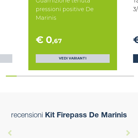
Guarnizione tenuta
T
pressioni positive De
3
Marinis
€ 0
,67
VEDI VARIANTI
recensioni
Kit Firepass De Marinis