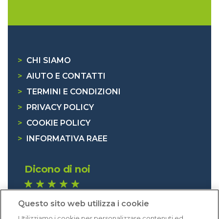
>
CHI SIAMO
>
AIUTO E CONTATTI
>
TERMINI E CONDIZIONI
>
PRIVACY POLICY
>
COOKIE POLICY
>
INFORMATIVA RAEE
Dicono di noi
1.641 recensioni
Questo sito web utilizza i cookie
Eccellente (4,8)
Utilizziamo i cookie per personalizzare contenuti ed