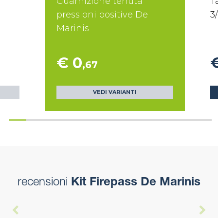
Guarnizione tenuta
T
pressioni positive De
3
Marinis
€ 0
,67
VEDI VARIANTI
recensioni
Kit Firepass De Marinis