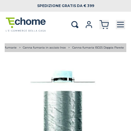
SPEDIZIONE
GRATIS DA € 399
ne fumarie
Canna fumaria in acciaio Inox
Canna fumaria ISO25 Doppia Parete