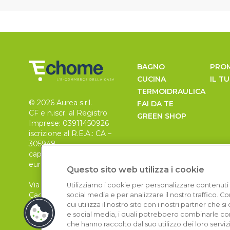
BAGNO
PRO
CUCINA
IL T
TERMOIDRAULICA
© 2026 Aurea s.r.l.
FAI DA TE
CF e n.iscr. al Registro
GREEN SHOP
Imprese: 03911450926
iscrizione al R.E.A.: CA –
305948
capitale sociale 30.000
euro, i.v.
Questo sito web utilizza i cookie
Via Pietro Leo n. 6
Utilizziamo i cookie per personalizzare contenuti 
Cagliari
social media e per analizzare il nostro traffico. 
09129
cui utilizza il nostro sito con i nostri partner che 
e social media, i quali potrebbero combinarle con
che hanno raccolto dal suo utilizzo dei loro serviz