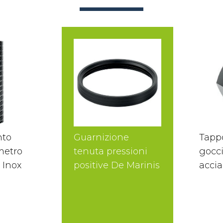
nto
Guarnizione
Tapp
 metro
tenuta pressioni
gocci
 Inox
positive De Marinis
accia