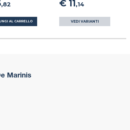
6
€ 11
,82
,14
VEDI VARIANTI
UNGI AL CARRELLO
De Marinis