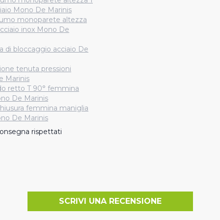
fumo monoparete altezza 1
iaio Mono De Marinis
fumo monoparete altezza
acciaio inox Mono De
a di bloccaggio acciaio De
ione tenuta pressioni
e Marinis
do retto T 90° femmina
ono De Marinis
chiusura femmina maniglia
ono De Marinis
onsegna rispettati
SCRIVI UNA RECENSIONE