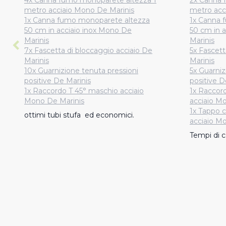
4x Canna fumo monoparete altezza 1
2x Canna 
metro acciaio Mono De Marinis
metro acc
1x Canna fumo monoparete altezza
1x Canna 
50 cm in acciaio inox Mono De
50 cm in 
Marinis
Marinis
7x Fascetta di bloccaggio acciaio De
5x Fascett
Marinis
Marinis
10x Guarnizione tenuta pressioni
5x Guarniz
positive De Marinis
positive D
1x Raccordo T 45° maschio acciaio
1x Raccor
Mono De Marinis
acciaio M
1x Tappo 
ottimi tubi stufa  ed economici.
acciaio M
Tempi di c