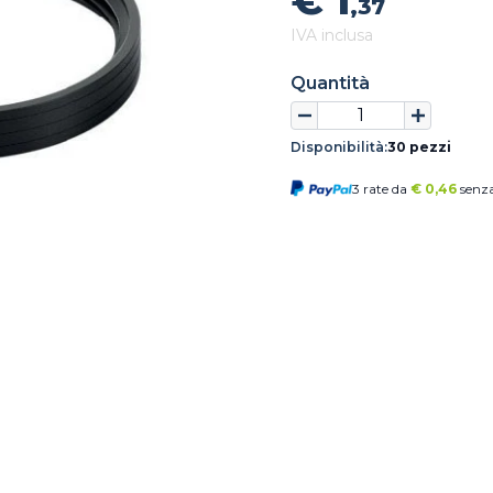
€ 1
,37
IVA inclusa
Quantità
Disponibilità:
30 pezzi
3 rate da
€
0,46
senza