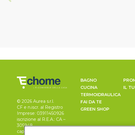
BAGNO
PRO
CUCINA
IL T
TERMOIDRAULICA
© 2026 Aurea s.r.l.
FAI DA TE
CF e n.iscr. al Registro
GREEN SHOP
Imprese: 03911450926
iscrizione al R.E.A.: CA –
305948
capitale sociale 30.000