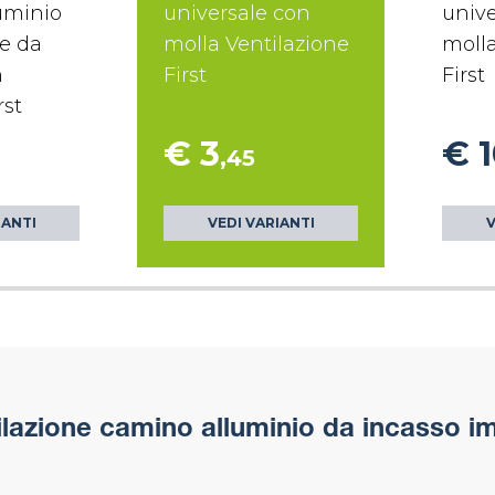
uminio
universale con
unive
re da
molla Ventilazione
molla
n
First
First
rst
€ 3
€ 
,45
IANTI
VEDI VARIANTI
V
tilazione camino alluminio da incasso i