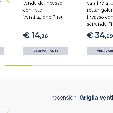
”
tonda da incasso
camino all
con rete
rettangola
Ventilazione First
incasso co
serranda Fi
€ 14
€ 34
,26
,99
VEDI VARIANTI
VEDI VAR
recensioni
Griglia ven