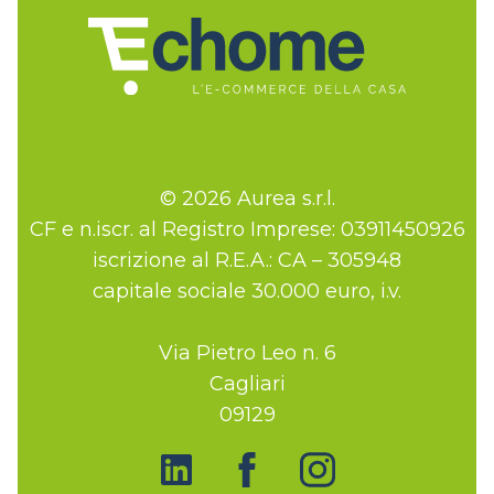
© 2026 Aurea s.r.l.
CF e n.iscr. al Registro Imprese: 03911450926
iscrizione al R.E.A.: CA – 305948
capitale sociale 30.000 euro, i.v.
Via Pietro Leo n. 6
Cagliari
09129