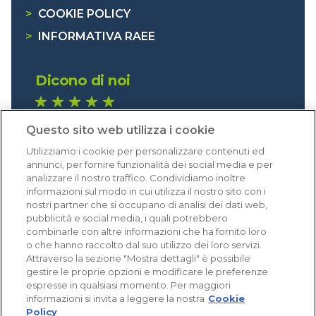
>
COOKIE POLICY
>
INFORMATIVA RAEE
Dicono di noi
1.641 recensioni
Questo sito web utilizza i cookie
Eccellente (4,8)
Utilizziamo i cookie per personalizzare contenuti ed
Acquisti verificati
annunci, per fornire funzionalità dei social media e per
analizzare il nostro traffico. Condividiamo inoltre
informazioni sul modo in cui utilizza il nostro sito con i
nostri partner che si occupano di analisi dei dati web,
pubblicità e social media, i quali potrebbero
combinarle con altre informazioni che ha fornito loro
o che hanno raccolto dal suo utilizzo dei loro servizi.
Attraverso la sezione "Mostra dettagli" è possibile
gestire le proprie opzioni e modificare le preferenze
espresse in qualsiasi momento. Per maggiori
informazioni si invita a leggere la nostra
Cookie
Policy