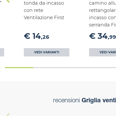
”
tonda da incasso
camino all
con rete
rettangola
Ventilazione First
incasso co
serranda Fi
€ 14
€ 34
,26
,99
VEDI VARIANTI
VEDI VAR
recensioni
Griglia ven