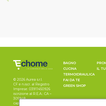
BAGNO
PRO
CUCINA
IL T
TERMOIDRAULICA
© 2026 Aurea s.r.l.
FAI DA TE
CF e n.iscr. al Registro
GREEN SHOP
Imprese: 03911450926
iscrizione al R.E.A.: CA –
305948
capitale sociale 30.000