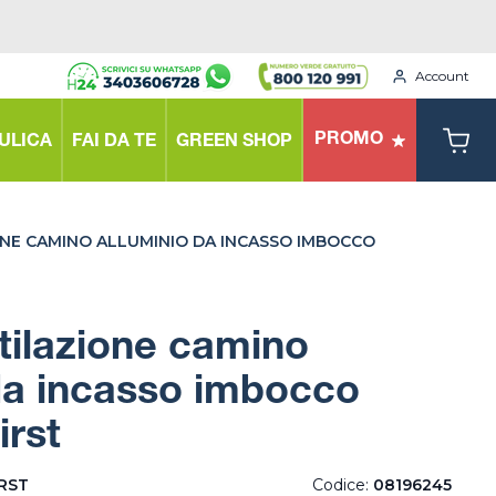
Account
PROMO
ULICA
FAI DA TE
GREEN SHOP
ONE CAMINO ALLUMINIO DA INCASSO IMBOCCO
ntilazione camino
da incasso imbocco
irst
IRST
Codice:
08196245