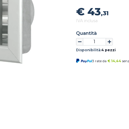
€ 43
,31
IVA inclusa
Quantità
Disponibilità:
4 pezzi
3 rate da
€
14,44
senz