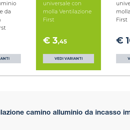
uminio
universale con
unive
re da
molla Ventilazione
molla
n
First
First
rst
€ 3
€ 
,45
IANTI
VEDI VARIANTI
V
tilazione camino alluminio da incasso i