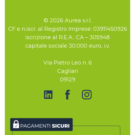
© 2026 Aurea s.r.l.
CF e n.iscr. al Registro Imprese: 03911450926
iscrizione al R.E.A.: CA – 305948
capitale sociale 30.000 euro, i.v.
Via Pietro Leo n. 6
Cagliari
09129