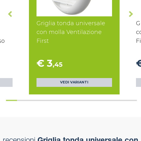
Griglia tonda universale
G
con molla Ventilazione
c
so
First
Fi
€ 3
,45
VEDI VARIANTI