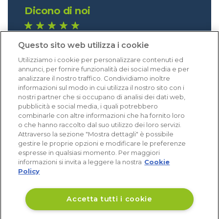
Dicono di noi
1.641 recensioni
Questo sito web utilizza i cookie
Eccellente (4,8)
Utilizziamo i cookie per personalizzare contenuti ed
Acquisti verificati
annunci, per fornire funzionalità dei social media e per
analizzare il nostro traffico. Condividiamo inoltre
informazioni sul modo in cui utilizza il nostro sito con i
nostri partner che si occupano di analisi dei dati web,
pubblicità e social media, i quali potrebbero
combinarle con altre informazioni che ha fornito loro
o che hanno raccolto dal suo utilizzo dei loro servizi.
Attraverso la sezione "Mostra dettagli" è possibile
gestire le proprie opzioni e modificare le preferenze
espresse in qualsiasi momento. Per maggiori
informazioni si invita a leggere la nostra
Cookie
Policy
Accetta tutti i cookie