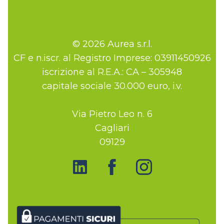
© 2026 Aurea s.r.l.
CF e n.iscr. al Registro Imprese: 03911450926
iscrizione al R.E.A.: CA – 305948
capitale sociale 30.000 euro, i.v.
Via Pietro Leo n. 6
Cagliari
09129