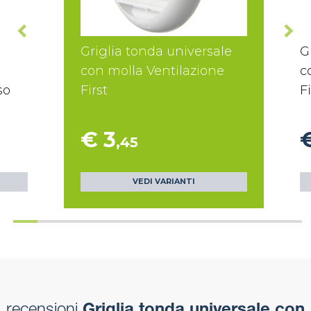
Griglia tonda universale
G
con molla Ventilazione
c
so
First
Fi
€ 3
,45
VEDI VARIANTI