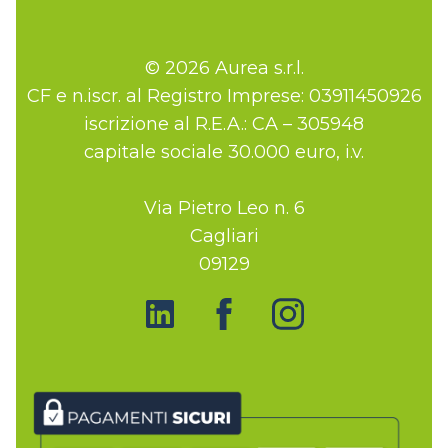
© 2026 Aurea s.r.l.
CF e n.iscr. al Registro Imprese: 03911450926
iscrizione al R.E.A.: CA – 305948
capitale sociale 30.000 euro, i.v.
Via Pietro Leo n. 6
Cagliari
09129