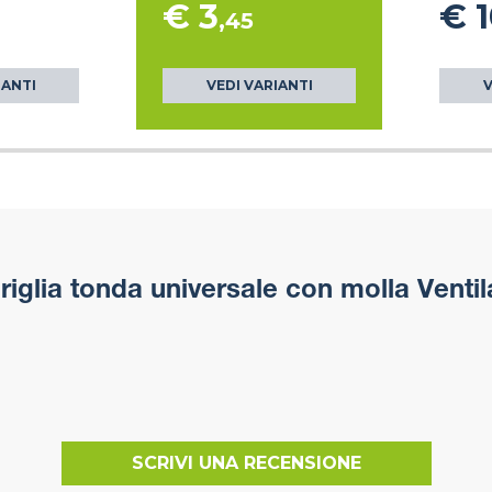
€ 3
€ 
,45
IANTI
VEDI VARIANTI
V
iglia tonda universale con molla Ventil
SCRIVI UNA RECENSIONE