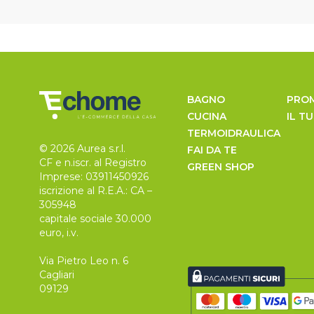
BAGNO
PRO
CUCINA
IL T
TERMOIDRAULICA
© 2026 Aurea s.r.l.
FAI DA TE
CF e n.iscr. al Registro
GREEN SHOP
Imprese: 03911450926
iscrizione al R.E.A.: CA –
305948
capitale sociale 30.000
euro, i.v.
Via Pietro Leo n. 6
Cagliari
09129