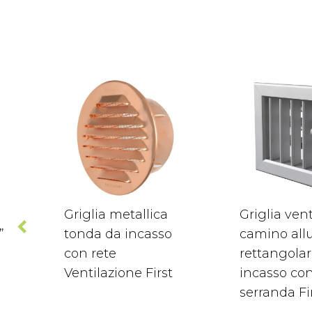
Griglia metallica
Griglia ven
”
tonda da incasso
camino all
con rete
rettangola
Ventilazione First
incasso co
serranda Fi