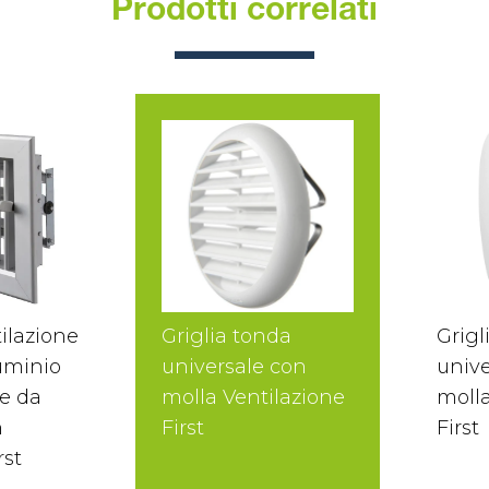
Prodotti correlati
tilazione
Griglia tonda
Grigl
uminio
universale con
unive
re da
molla Ventilazione
molla
n
First
First
rst