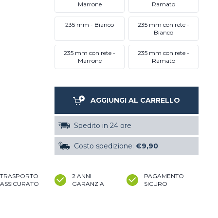
Marrone
Ramato
235 mm - Bianco
235 mm con rete -
Bianco
235 mm con rete -
235 mm con rete -
Marrone
Ramato
AGGIUNGI AL CARRELLO
Spedito in 24 ore
Costo spedizione:
€9,90
TRASPORTO
2 ANNI
PAGAMENTO
ASSICURATO
GARANZIA
SICURO