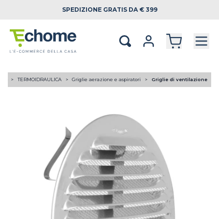
SPEDIZIONE
GRATIS DA € 399
ome
TERMOIDRAULICA
Griglie aerazione e aspiratori
Griglie di ventilazione