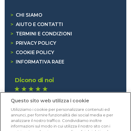
>
CHI SIAMO
>
AIUTO E CONTATTI
>
TERMINI E CONDIZIONI
>
PRIVACY POLICY
>
COOKIE POLICY
>
INFORMATIVA RAEE
Dicono di noi
1.640 recensioni
Questo sito web utilizza i cookie
Eccellente (4,8)
Utilizziamo i cookie per personalizzare contenuti ed
Acquisti verificati
annunci, per fornire funzionalità dei social media e per
analizzare il nostro traffico. Condividiamo inoltre
informazioni sul modo in cui utilizza il nostro sito con i