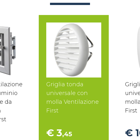
tilazione
Griglia tonda
Grigl
uminio
universale con
unive
re da
molla Ventilazione
molla
n
First
First
rst
€ 3
€ 
,45