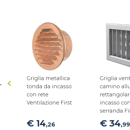
Griglia metallica
Griglia ven
”
tonda da incasso
camino all
con rete
rettangola
Ventilazione First
incasso co
serranda Fi
€ 14
€ 34
,26
,99