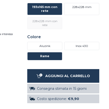
193x165 mm con
228x228 mm
rete
228x228 mm con
rete
 interessi
Colore
Aluzink
Inox 430
Rame
AGGIUNGI AL CARRELLO
Consegna stimata in 15 giorni
Costo spedizione:
€9,90