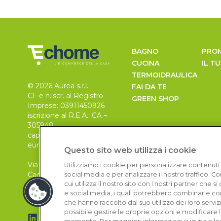
BAGNO
PRO
CUCINA
IL T
TERMOIDRAULICA
© 2026 Aurea s.r.l.
FAI DA TE
CF e n.iscr. al Registro
GREEN SHOP
Imprese: 03911450926
iscrizione al R.E.A.: CA –
305948
capitale sociale 30.000
euro, i.v.
Questo sito web utilizza i cookie
Via Pietro Leo n. 6
Utilizziamo i cookie per personalizzare contenuti 
Cagliari
social media e per analizzare il nostro traffico. 
09129
cui utilizza il nostro sito con i nostri partner che 
e social media, i quali potrebbero combinarle con
che hanno raccolto dal suo utilizzo dei loro serviz
possibile gestire le proprie opzioni e modificare 