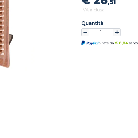
€ 26
,51
IVA inclusa
Quantità
3 rate da
€
8,84
senza