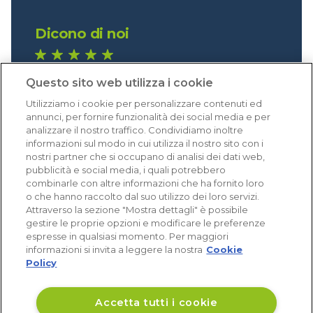
Dicono di noi
1.640 recensioni
Questo sito web utilizza i cookie
Eccellente (4,8)
Utilizziamo i cookie per personalizzare contenuti ed
Acquisti verificati
annunci, per fornire funzionalità dei social media e per
analizzare il nostro traffico. Condividiamo inoltre
informazioni sul modo in cui utilizza il nostro sito con i
nostri partner che si occupano di analisi dei dati web,
pubblicità e social media, i quali potrebbero
combinarle con altre informazioni che ha fornito loro
o che hanno raccolto dal suo utilizzo dei loro servizi.
Attraverso la sezione "Mostra dettagli" è possibile
gestire le proprie opzioni e modificare le preferenze
espresse in qualsiasi momento. Per maggiori
informazioni si invita a leggere la nostra
Cookie
Policy
Accetta tutti i cookie