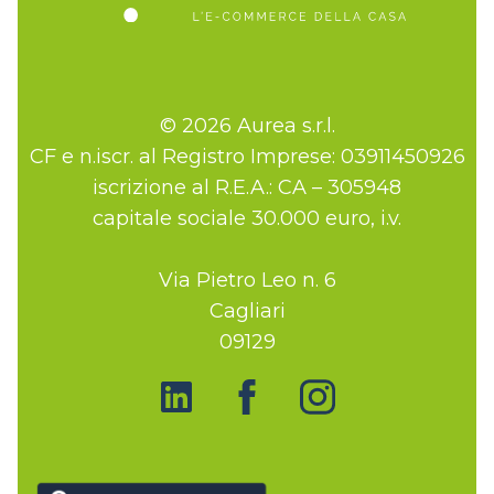
© 2026 Aurea s.r.l.
CF e n.iscr. al Registro Imprese: 03911450926
iscrizione al R.E.A.: CA – 305948
capitale sociale 30.000 euro, i.v.
Via Pietro Leo n. 6
Cagliari
09129