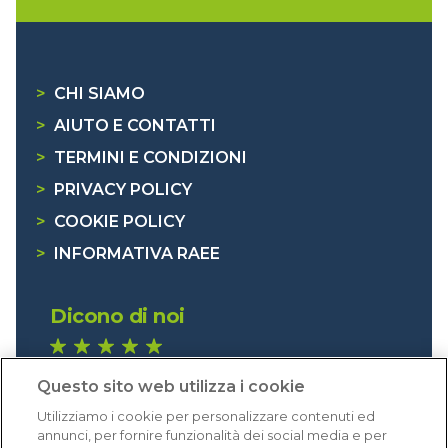
>
CHI SIAMO
>
AIUTO E CONTATTI
>
TERMINI E CONDIZIONI
>
PRIVACY POLICY
>
COOKIE POLICY
>
INFORMATIVA RAEE
Dicono di noi
1.640 recensioni
Questo sito web utilizza i cookie
Eccellente (4,8)
Utilizziamo i cookie per personalizzare contenuti ed
Acquisti verificati
annunci, per fornire funzionalità dei social media e per