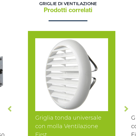
GRIGLIE DI VENTILAZIONE
Prodotti correlati
Griglia tonda universale
G
con molla Ventilazione
c
so
First
Fi