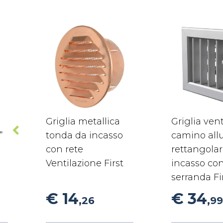
Griglia metallica
Griglia ven
”
tonda da incasso
camino all
con rete
rettangola
Ventilazione First
incasso co
serranda Fi
€ 14
€ 34
,26
,99