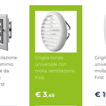
tilazione
Griglia tonda
Grigl
uminio
universale con
unive
re da
molla Ventilazione
molla
n
First
First
rst
€ 3
€ 
,45