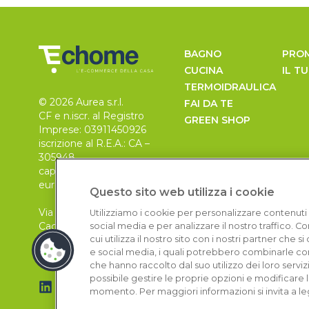
BAGNO
PRO
CUCINA
IL T
TERMOIDRAULICA
© 2026 Aurea s.r.l.
FAI DA TE
CF e n.iscr. al Registro
GREEN SHOP
Imprese: 03911450926
iscrizione al R.E.A.: CA –
305948
capitale sociale 30.000
euro, i.v.
Questo sito web utilizza i cookie
Via Pietro Leo n. 6
Utilizziamo i cookie per personalizzare contenuti 
Cagliari
social media e per analizzare il nostro traffico. 
09129
cui utilizza il nostro sito con i nostri partner che 
e social media, i quali potrebbero combinarle con
che hanno raccolto dal suo utilizzo dei loro serviz
possibile gestire le proprie opzioni e modificare 
momento. Per maggiori informazioni si invita a le