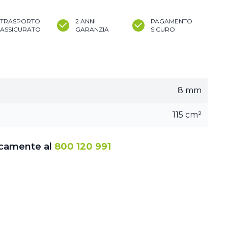
TRASPORTO
2 ANNI
PAGAMENTO
ASSICURATO
GARANZIA
SICURO
8 mm
115 cm²
icamente al
800 120 991