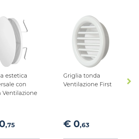
ia estetica
Griglia tonda
rsale con
Ventilazione First
 Ventilazione
10
€ 0
,75
,63