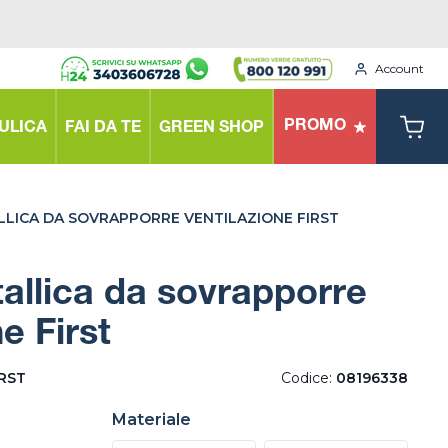
Account
PROMO
ULICA
FAI DA TE
GREEN SHOP
LLICA DA SOVRAPPORRE VENTILAZIONE FIRST
tallica da sovrapporre
e First
IRST
Codice:
08196338
Materiale