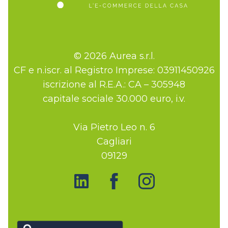
© 2026 Aurea s.r.l.
CF e n.iscr. al Registro Imprese: 03911450926
iscrizione al R.E.A.: CA – 305948
capitale sociale 30.000 euro, i.v.
Via Pietro Leo n. 6
Cagliari
09129