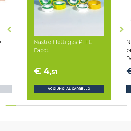
0
Nastro filetti gas PTFE
N
Facot
p
R
€ 4
,51
AGGIUNGI AL CARRELLO