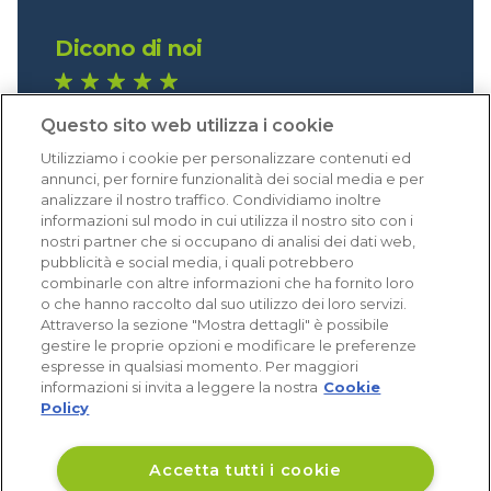
Dicono di noi
1.640 recensioni
Questo sito web utilizza i cookie
Eccellente (4,8)
Utilizziamo i cookie per personalizzare contenuti ed
Acquisti verificati
annunci, per fornire funzionalità dei social media e per
analizzare il nostro traffico. Condividiamo inoltre
informazioni sul modo in cui utilizza il nostro sito con i
nostri partner che si occupano di analisi dei dati web,
pubblicità e social media, i quali potrebbero
combinarle con altre informazioni che ha fornito loro
o che hanno raccolto dal suo utilizzo dei loro servizi.
Attraverso la sezione "Mostra dettagli" è possibile
gestire le proprie opzioni e modificare le preferenze
espresse in qualsiasi momento. Per maggiori
informazioni si invita a leggere la nostra
Cookie
Policy
Accetta tutti i cookie