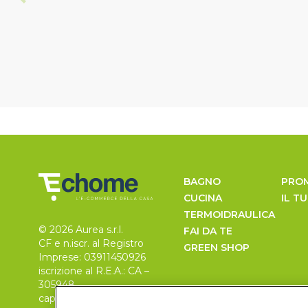
BAGNO
PRO
CUCINA
IL T
TERMOIDRAULICA
© 2026 Aurea s.r.l.
FAI DA TE
CF e n.iscr. al Registro
GREEN SHOP
Imprese: 03911450926
iscrizione al R.E.A.: CA –
305948
capitale sociale 30.000