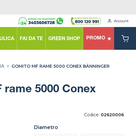
Account
PROMO
ULICA
FAI DA TE
GREEN SHOP
UA
>
GOMITO MF RAME 5000 CONEX BÄNNINGER
 rame 5000 Conex
Codice:
02620006
Diametro