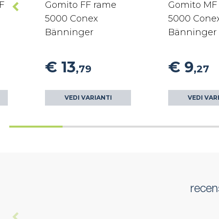
F
Gomito FF rame
Gomito MF
5000 Conex
5000 Cone
Bänninger
Bänninger
€ 13
€ 9
,79
,27
VEDI VARIANTI
VEDI VAR
recen