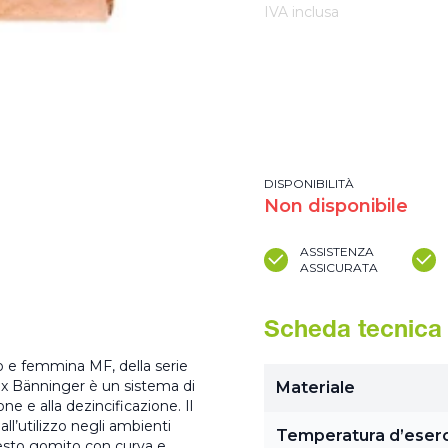
IVA inclusa
DISPONIBILITÀ
Non disponibile
ASSISTENZA
ASSICURATA
Scheda tecnica
o e femmina MF, della serie
ex Bänninger è un sistema di
Materiale
one e alla dezincificazione. Il
l’utilizzo negli ambienti
Temperatura d’eserc
uesto gomito con curva e