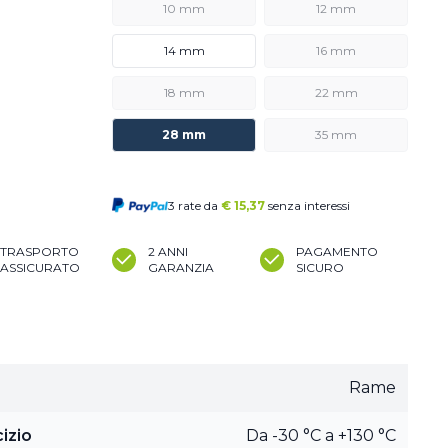
10 mm
12 mm
14 mm
16 mm
18 mm
22 mm
28 mm
35 mm
3 rate da
€
15,37
senza interessi
TRASPORTO
2 ANNI
PAGAMENTO
ASSICURATO
GARANZIA
SICURO
Rame
izio
Da -30 °C a +130 °C