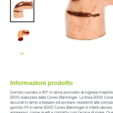
Informazioni prodotto
Gomito curvato a 90° in rame provvisto di ingressi maschi
5000 realizzata dalla Conex Bänninger. La linea 5000 Con
raccordi in rame a brasare ed avvitare, resistenti alla corrosi
gomito FF in rame 5000 Conex Bänninger è infatti idoneo al
aggressivi, come quelli a contatto con l’acqua di mare. Q