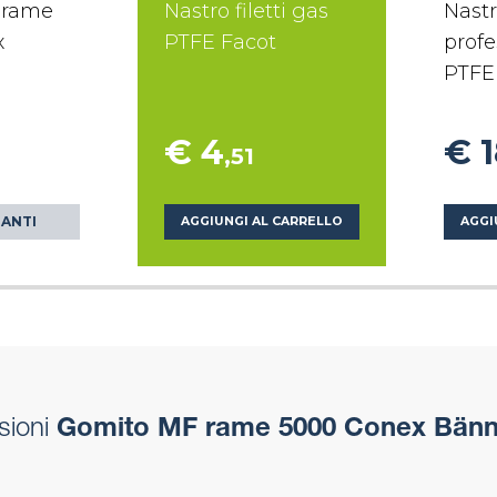
 rame
Nastro filetti gas
Nastr
x
PTFE Facot
profe
PTFE
€ 4
€ 
,51
IANTI
AGGIUNGI AL CARRELLO
AGGI
sioni
Gomito MF rame 5000 Conex Bänn