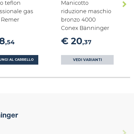
o teflon
Manicotto
ssionale gas
riduzione maschio
 Remer
bronzo 4000
Conex Bänninger
18
€ 20
,54
,37
VEDI VARIANTI
UNGI AL CARRELLO
inger