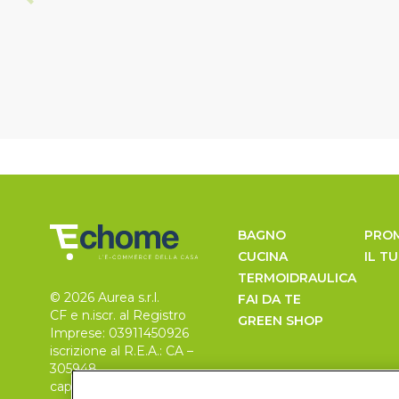
BAGNO
PRO
CUCINA
IL T
TERMOIDRAULICA
© 2026 Aurea s.r.l.
FAI DA TE
CF e n.iscr. al Registro
GREEN SHOP
Imprese: 03911450926
iscrizione al R.E.A.: CA –
305948
capitale sociale 30.000