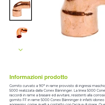
Informazioni prodotto
Gomito curvato a 90° in rame provvisto di ingressi maschi
5000 realizzata dalla Conex Bänninger. La linea 5000 Con
raccordi in rame a brasare ed avvitare, resistenti alla corrosi
gomito FF in rame 5000 Conex Bänninger è infatti idoneo al
aggressivi, come quelli a contatto con l’acqua di mare. Q