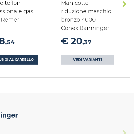
o teflon
Manicotto
ssionale gas
riduzione maschio
 Remer
bronzo 4000
Conex Bänninger
18
€ 20
,54
,37
VEDI VARIANTI
UNGI AL CARRELLO
inger