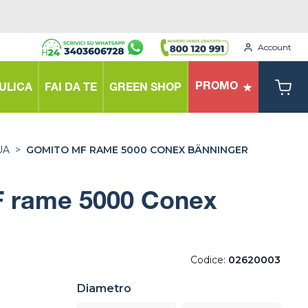
Account
PROMO
ULICA
FAI DA TE
GREEN SHOP
UA
>
GOMITO MF RAME 5000 CONEX BÄNNINGER
 rame 5000 Conex
Codice:
02620003
Diametro