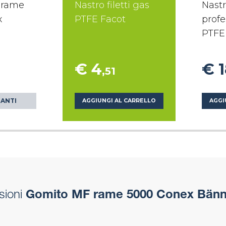
 rame
Nastro filetti gas
Nastr
x
PTFE Facot
profe
PTFE
€ 4
€ 
,51
IANTI
AGGIUNGI AL CARRELLO
AGGI
sioni
Gomito MF rame 5000 Conex Bänn