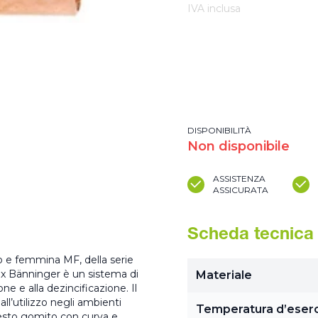
IVA inclusa
DISPONIBILITÀ
Non disponibile
ASSISTENZA
ASSICURATA
Scheda tecnica
o e femmina MF, della serie
ex Bänninger è un sistema di
Materiale
one e alla dezincificazione. Il
l’utilizzo negli ambienti
Temperatura d’eserc
uesto gomito con curva e