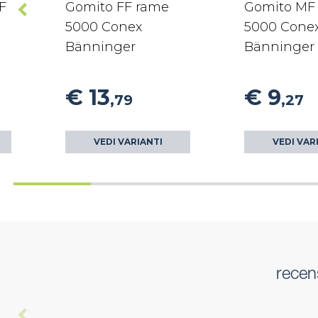
F
Gomito FF rame
Gomito MF
5000 Conex
5000 Cone
Bänninger
Bänninger
€ 13
€ 9
,79
,27
VEDI VARIANTI
VEDI VAR
recen