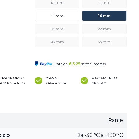
10 mm
12 mm
14 mm
16 mm
18 mm
22 mm
28 mm
35 mm
3 rate da
€
5,25
senza interessi
TRASPORTO
2 ANNI
PAGAMENTO
ASSICURATO
GARANZIA
SICURO
Rame
izio
Da -30 °C a +130 °C