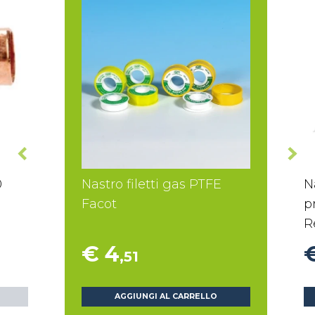
0
Nastro filetti gas PTFE
N
Facot
p
R
€ 4
,51
AGGIUNGI AL CARRELLO