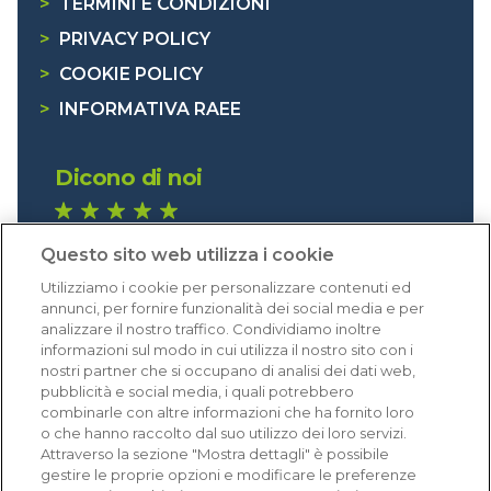
>
TERMINI E CONDIZIONI
>
PRIVACY POLICY
>
COOKIE POLICY
>
INFORMATIVA RAEE
Dicono di noi
1.641 recensioni
Questo sito web utilizza i cookie
Eccellente (4,8)
Utilizziamo i cookie per personalizzare contenuti ed
Acquisti verificati
annunci, per fornire funzionalità dei social media e per
analizzare il nostro traffico. Condividiamo inoltre
informazioni sul modo in cui utilizza il nostro sito con i
nostri partner che si occupano di analisi dei dati web,
pubblicità e social media, i quali potrebbero
combinarle con altre informazioni che ha fornito loro
o che hanno raccolto dal suo utilizzo dei loro servizi.
Attraverso la sezione "Mostra dettagli" è possibile
gestire le proprie opzioni e modificare le preferenze