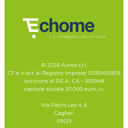
© 2026 Aurea s.r.l.
CF e n.iscr. al Registro Imprese: 03911450926
iscrizione al R.E.A.: CA – 305948
capitale sociale 30.000 euro, i.v.
Via Pietro Leo n. 6
Cagliari
09129