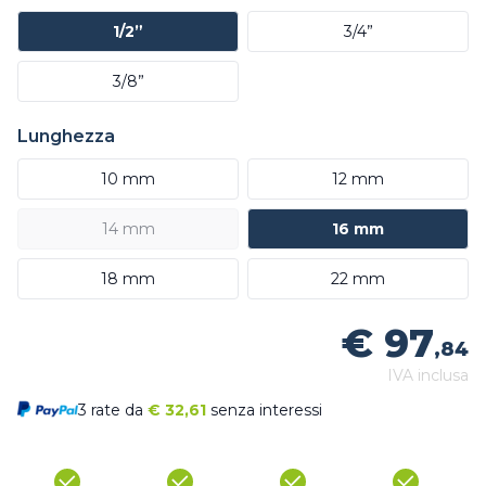
1/2”
3/4”
3/8”
Lunghezza
10 mm
12 mm
14 mm
16 mm
18 mm
22 mm
€ 97
,84
IVA inclusa
3 rate da
€
32,61
senza interessi