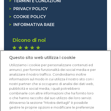
>
TERMINI E CONDIZIONI
>
PRIVACY POLICY
>
COOKIE POLICY
>
INFORMATIVA RAEE
Dicono di noi
1.641 recensioni
Questo sito web utilizza i cookie
Eccellente (4,8)
Utilizziamo i cookie per personalizzare contenuti ed
Acquisti verificati
annunci, per fornire funzionalità dei social media e per
analizzare il nostro traffico. Condividiamo inoltre
informazioni sul modo in cui utilizza il nostro sito con i
nostri partner che si occupano di analisi dei dati web,
pubblicità e social media, i quali potrebbero
combinarle con altre informazioni che ha fornito loro
o che hanno raccolto dal suo utilizzo dei loro servizi.
Attraverso la sezione "Mostra dettagli" è possibile
gestire le proprie opzioni e modificare le preferenze