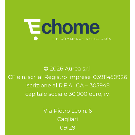
© 2026 Aurea s.r.l.
CF e n.iscr. al Registro Imprese: 03911450926
iscrizione al R.E.A.: CA – 305948
capitale sociale 30.000 euro, i.v.
Via Pietro Leo n. 6
Cagliari
09129