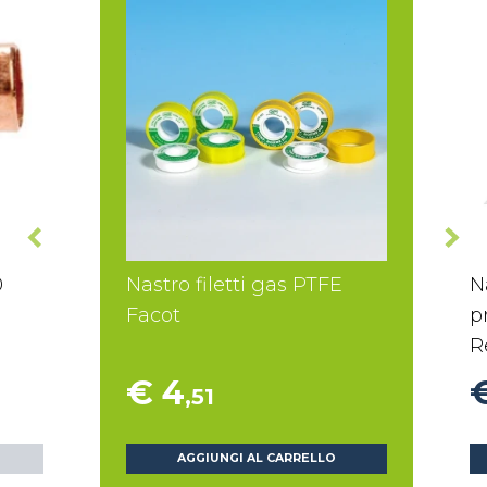
0
Nastro filetti gas PTFE
N
Facot
p
R
€ 4
,51
AGGIUNGI AL CARRELLO