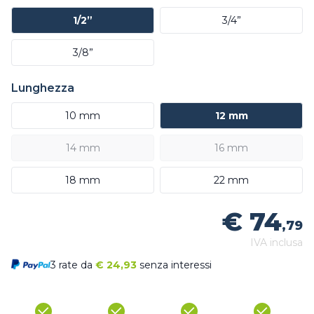
1/2”
3/4”
3/8”
Lunghezza
10 mm
12 mm
14 mm
16 mm
18 mm
22 mm
€ 74
,79
IVA inclusa
3 rate da
€
24,93
senza interessi