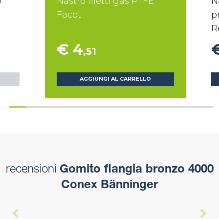
0
Nastro filetti gas PTFE
N
Facot
p
R
€ 4
,51
AGGIUNGI AL CARRELLO
recensioni
Gomito flangia bronzo 4000
Conex Bänninger