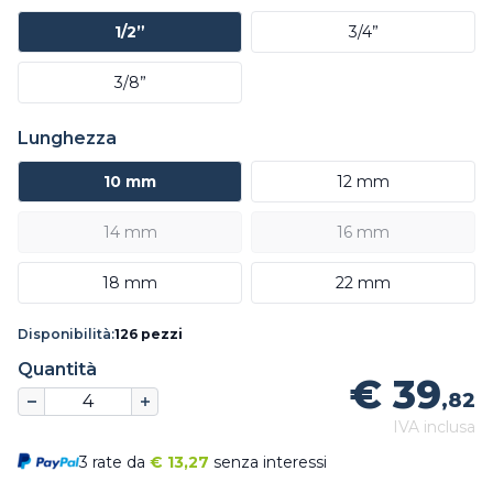
1/2”
3/4”
3/8”
Lunghezza
10 mm
12 mm
14 mm
16 mm
18 mm
22 mm
Disponibilità:
126 pezzi
Quantità
€ 39
,82
IVA inclusa
3 rate da
€
13,27
senza interessi