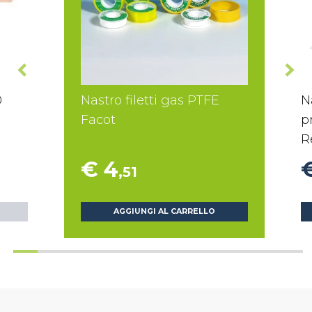
0
Nastro filetti gas PTFE
N
Facot
p
R
€ 4
,51
AGGIUNGI AL CARRELLO