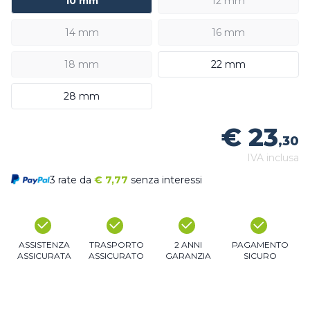
10 mm
12 mm
14 mm
16 mm
18 mm
22 mm
28 mm
€ 23
,30
IVA inclusa
3 rate da
€
7,77
senza interessi
ASSISTENZA
TRASPORTO
2 ANNI
PAGAMENTO
ASSICURATA
ASSICURATO
GARANZIA
SICURO