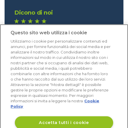
Dicono di noi
1.641 recensioni
Questo sito web utilizza i cookie
Eccellente (4,8)
Utilizziamo i cookie per personalizzare contenuti ed
Acquisti verificati
annunci, per fornire funzionalità dei social media e per
analizzare il nostro traffico. Condividiamo inoltre
informazioni sul modo in cui utilizza il nostro sito con i
nostri partner che si occupano di analisi dei dati web,
pubblicità e social media, i quali potrebbero
combinarle con altre informazioni che ha fornito loro
o che hanno raccolto dal suo utilizzo dei loro servizi.
Attraverso la sezione "Mostra dettagli" è possibile
gestire le proprie opzioni e modificare le preferenze
espresse in qualsiasi momento. Per maggiori
informazioni si invita a leggere la nostra
Cookie
Policy
Accetta tutti i cookie