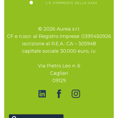
© 2026 Aurea s.r.l.
CF e n.iscr. al Registro Imprese: 03911450926
iscrizione al R.E.A.: CA – 305948
capitale sociale 30.000 euro, i.v.
Via Pietro Leo n. 6
Cagliari
09129