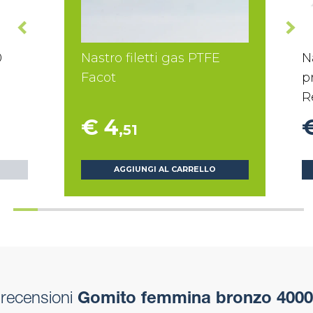
0
Nastro filetti gas PTFE
N
Facot
p
R
€ 4
,51
AGGIUNGI AL CARRELLO
recensioni
Gomito femmina bronzo 4000