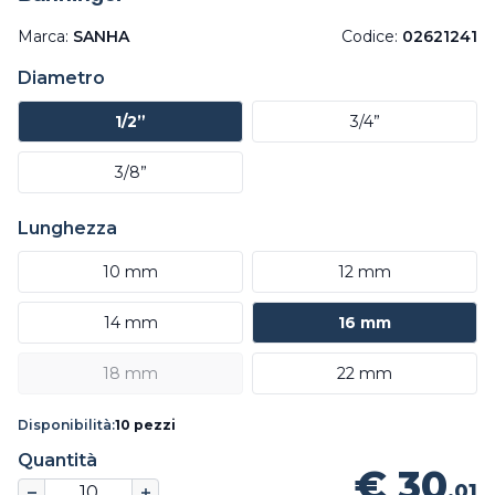
Marca:
SANHA
Codice:
02621241
Diametro
1/2”
3/4”
3/8”
Lunghezza
10 mm
12 mm
14 mm
16 mm
18 mm
22 mm
Disponibilità:
10 pezzi
Quantità
€ 30
,01