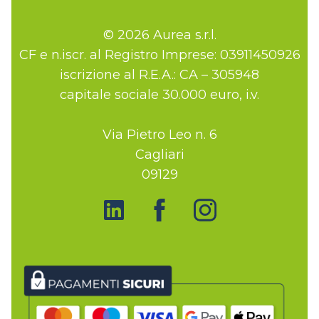
© 2026 Aurea s.r.l.
CF e n.iscr. al Registro Imprese: 03911450926
iscrizione al R.E.A.: CA – 305948
capitale sociale 30.000 euro, i.v.
Via Pietro Leo n. 6
Cagliari
09129