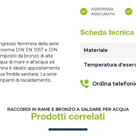
ASSISTENZA
ASSICURATA
Scheda tecnica
 ingresso femmina della serie
e a norma DIN EN 1057 e DIN
Materiale
mposto da bronzo di alta
cqua di mare e all’acqua ad
Temperatura d’eserc
emmina è ideato appositamente
a fredda sanitaria. La serie
mpianti di riscaldamento,
Ordina telefon
RACCORDI IN RAME E BRONZO A SALDARE PER ACQUA
Prodotti correlati