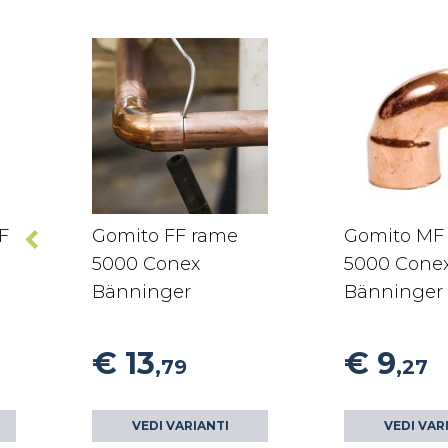
F
Gomito FF rame
Gomito MF
5000 Conex
5000 Cone
Bänninger
Bänninger
€ 13
€ 9
,79
,27
VEDI VARIANTI
VEDI VAR