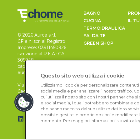
BAGNO
PRO
CUCINA
IL T
TERMOIDRAULICA
© 2026 Aurea s.r.l.
FAI DA TE
CF e n.iscr. al Registro
GREEN SHOP
Imprese: 03911450926
iscrizione al R.E.A.: CA –
305948
capitale sociale 30.000
euro, i.v.
Questo sito web utilizza i cookie
Via Pietro Leo n. 6
Utilizziamo i cookie per personalizzare contenuti 
Cagliari
social media e per analizzare il nostro traffico. 
09129
cui utilizza il nostro sito con i nostri partner che 
e social media, i quali potrebbero combinarle con
che hanno raccolto dal suo utilizzo dei loro serviz
possibile gestire le proprie opzioni e modificare 
momento. Per maggiori informazioni si invita a le