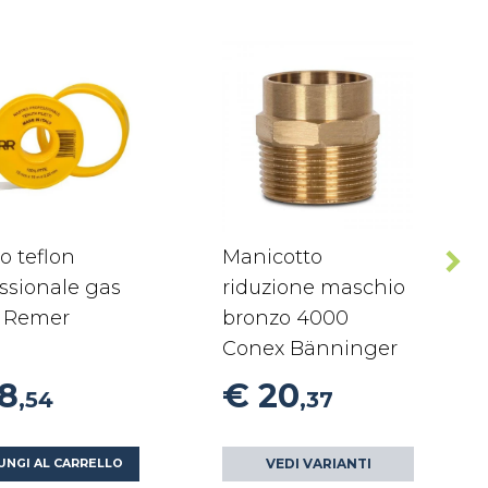
o teflon
Manicotto
ssionale gas
riduzione maschio
 Remer
bronzo 4000
Conex Bänninger
18
€ 20
,54
,37
VEDI VARIANTI
UNGI AL CARRELLO