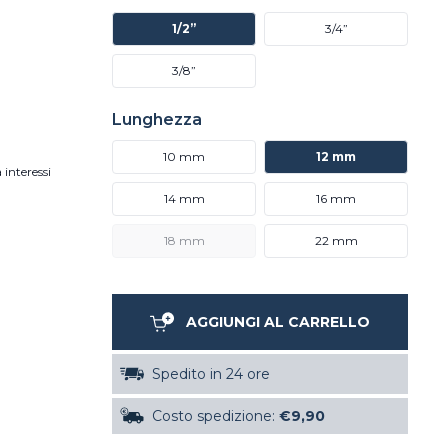
1/2”
3/4”
3/8”
Lunghezza
10 mm
12 mm
 interessi
14 mm
16 mm
18 mm
22 mm
AGGIUNGI AL CARRELLO
Spedito in 24 ore
Costo spedizione:
€9,90