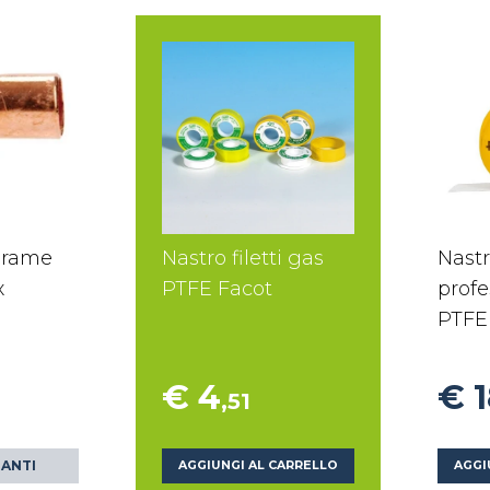
 rame
Nastro filetti gas
Nastr
x
PTFE Facot
profe
PTFE
€ 4
€ 
,51
IANTI
AGGIUNGI AL CARRELLO
AGGI