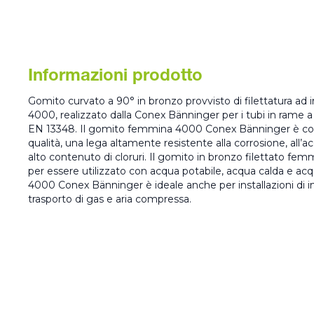
Informazioni prodotto
Gomito curvato a 90° in bronzo provvisto di filettatura ad
4000, realizzato dalla Conex Bänninger per i tubi in ram
EN 13348. Il gomito femmina 4000 Conex Bänninger è co
qualità, una lega altamente resistente alla corrosione, all’a
alto contenuto di cloruri. Il gomito in bronzo filettato f
per essere utilizzato con acqua potabile, acqua calda e acqu
4000 Conex Bänninger è ideale anche per installazioni di i
trasporto di gas e aria compressa.