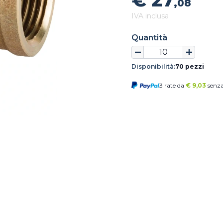
€ 27
,08
IVA inclusa
Quantità
Disponibilità:
70 pezzi
3 rate da
€
9,03
senza