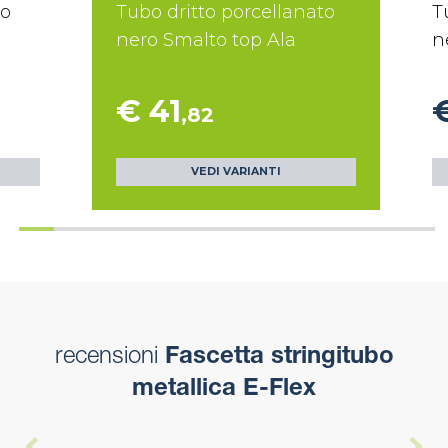
to
Tubo dritto porcellanato
T
nero Smalto top Ala
n
€ 41
,82
VEDI VARIANTI
recensioni
Fascetta stringitubo
metallica E-Flex