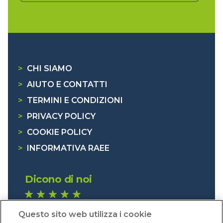
>
CHI SIAMO
>
AIUTO E CONTATTI
>
TERMINI E CONDIZIONI
>
PRIVACY POLICY
>
COOKIE POLICY
>
INFORMATIVA RAEE
Dicono di noi
1.641 recensioni
Questo sito web utilizza i cookie
Eccellente (4,8)