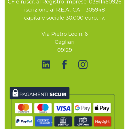
CF e n.iscr. al Registro Imprese: 03911450926
iscrizione al R.E.A.: CA – 305948
capitale sociale 30.000 euro, i.v.
Via Pietro Leo n. 6
Cagliari
09129