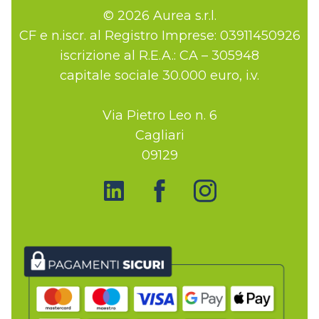
© 2026 Aurea s.r.l.
CF e n.iscr. al Registro Imprese: 03911450926
iscrizione al R.E.A.: CA – 305948
capitale sociale 30.000 euro, i.v.
Via Pietro Leo n. 6
Cagliari
09129