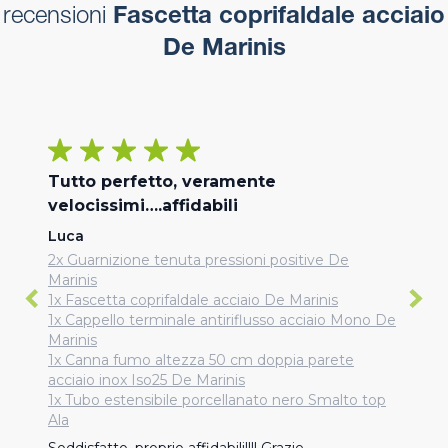
recensioni
Fascetta coprifaldale acciaio
De Marinis
Tutto perfetto, veramente
velocissimi….affidabili
Luca
2x Guarnizione tenuta pressioni positive De
Marinis
1x Fascetta coprifaldale acciaio De Marinis
1x Cappello terminale antiriflusso acciaio Mono De
Marinis
1x Canna fumo altezza 50 cm doppia parete
acciaio inox Iso25 De Marinis
1x Tubo estensibile porcellanato nero Smalto top
Ala