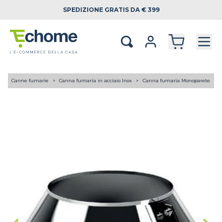
SPEDIZIONE
GRATIS DA € 399
A
Canne fumarie
Canna fumaria in acciaio Inox
Canna fumaria Monoparete