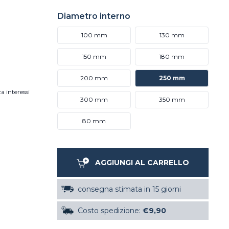
Diametro interno
100 mm
130 mm
150 mm
180 mm
200 mm
250 mm
a interessi
300 mm
350 mm
80 mm
AGGIUNGI AL CARRELLO
consegna stimata in 15 giorni
Costo spedizione:
€9,90