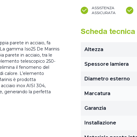
ASSISTENZA
ASSICURATA
Scheda tecnica
ia parete in acciaio, fa
a. La gamma Iso25 De Marinis
Altezza
 parete in acciaio, tra le
L’elemento telescopico 250-
Spessore lamiera
elimina il fenomeno del
di calore. L’elemento
Diametro esterno
arinis è prodotta
acciaio inox AISI 304,
re, generando la perfetta
Marcatura
Garanzia
Installazione