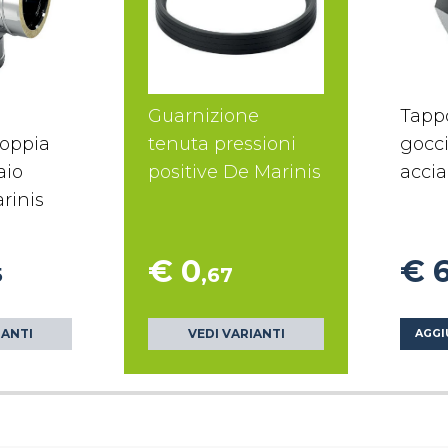
Guarnizione
Tapp
doppia
tenuta pressioni
gocci
aio
positive De Marinis
accia
rinis
€ 0
€ 
5
,67
IANTI
VEDI VARIANTI
AGGI