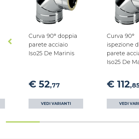
Curva 90° doppia
Curva 90°
parete acciaio
ispezione 
Iso25 De Marinis
parete acci
Iso25 De Ma
€ 52
€ 112
,77
,8
VEDI VARIANTI
VEDI VAR