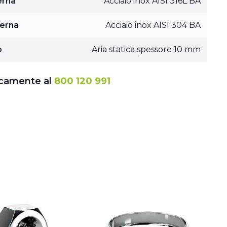
erna
Acciaio inox AISI 316L BA
terna
Acciaio inox AISI 304 BA
o
Aria statica spessore 10 mm
icamente al
800 120 991