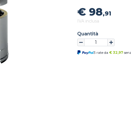
€ 98
,91
IVA inclusa
Quantità
3 rate da
€
32,97
senz