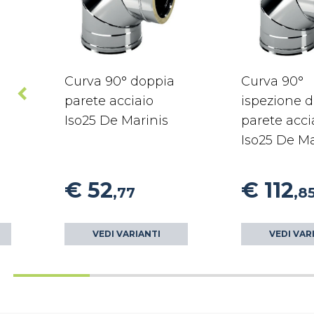
Curva 90° doppia
Curva 90°
parete acciaio
ispezione 
Iso25 De Marinis
parete acci
Iso25 De Ma
€ 52
€ 112
,77
,8
VEDI VARIANTI
VEDI VAR