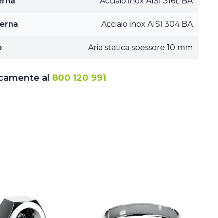
erna
Acciaio inox AISI 316L BA
terna
Acciaio inox AISI 304 BA
o
Aria statica spessore 10 mm
icamente al
800 120 991