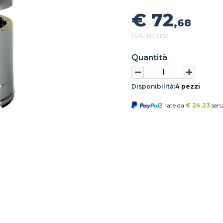
€ 72
,68
IVA inclusa
Quantità
Disponibilità:
4 pezzi
3 rate da
€
24,23
senz