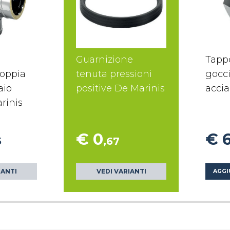
Guarnizione
Tapp
doppia
tenuta pressioni
gocci
aio
positive De Marinis
accia
rinis
€ 0
€ 
5
,67
IANTI
VEDI VARIANTI
AGGI