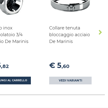
o inox
Collare tenuta
olatoio 3/4
bloccaggio acciaio
io De Marinis
De Marinis
6
€ 5
,82
,60
VEDI VARIANTI
UNGI AL CARRELLO