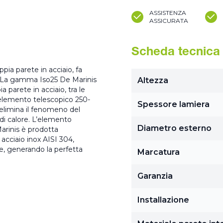
ASSISTENZA
ASSICURATA
Scheda tecnica
ia parete in acciaio, fa
a. La gamma Iso25 De Marinis
Altezza
 parete in acciaio, tra le
L’elemento telescopico 250-
Spessore lamiera
elimina il fenomeno del
di calore. L’elemento
Diametro esterno
arinis è prodotta
acciaio inox AISI 304,
re, generando la perfetta
Marcatura
Garanzia
Installazione