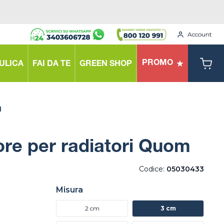
Account
PROMO
ULICA
FAI DA TE
GREEN SHOP
M
ore per radiatori Quom
Codice:
05030433
Misura
2 cm
3 cm