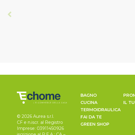
BAGNO
PRO
CUCINA
IL T
TERMOIDRAULICA
© 2026 Aurea s.r.l.
FAI DA TE
CF e n.iscr. al Registro
GREEN SHOP
Imprese: 03911450926
iscrizione al R.E.A.: CA –