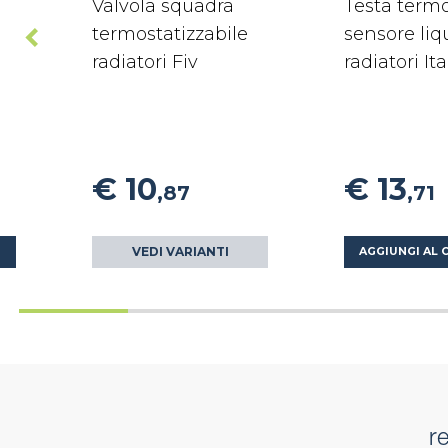
Valvola squadra
Testa termo
termostatizzabile
sensore liq
radiatori Fiv
radiatori It
€ 10
€ 13
,87
,71
VEDI VARIANTI
O
AGGIUNGI AL 
r