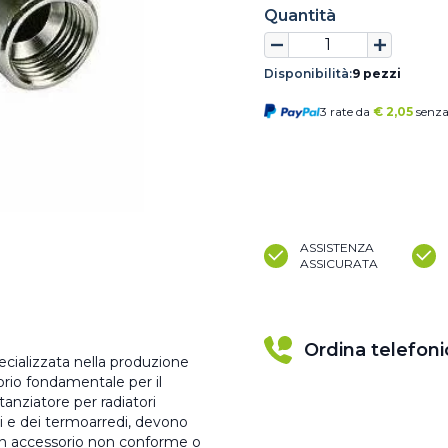
Quantità
Disponibilità:
9 pezzi
3 rate da
€
2,05
senza
ASSISTENZA
ASSICURATA
Ordina telefon
ecializzata nella produzione
sorio fondamentale per il
tanziatore per radiatori
ri e dei termoarredi, devono
i un accessorio non conforme o