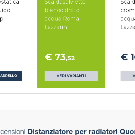
statica
Scaldasalviette
Scald
uido
bianco dritto
croma
ap
acqua Roma
acqu
Lazzarini
Lazza
€ 73
€ 
,52
VEDI VARIANTI
V
CARRELLO
ecensioni
Distanziatore per radiatori Qu