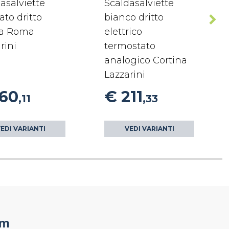
asalviette
Scaldasalviette
to dritto
bianco dritto
a Roma
elettrico
rini
termostato
analogico Cortina
Lazzarini
160
€ 211
,11
,33
EDI VARIANTI
VEDI VARIANTI
om