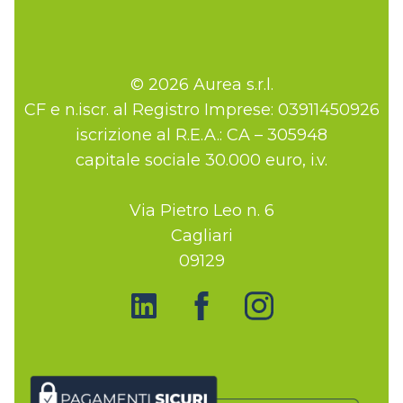
© 2026 Aurea s.r.l.
CF e n.iscr. al Registro Imprese: 03911450926
iscrizione al R.E.A.: CA – 305948
capitale sociale 30.000 euro, i.v.
Via Pietro Leo n. 6
Cagliari
09129