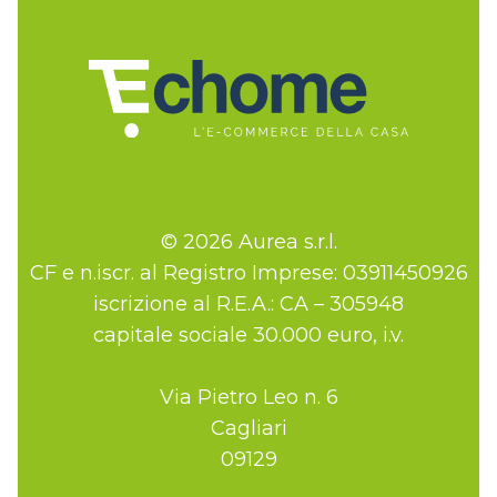
© 2026 Aurea s.r.l.
CF e n.iscr. al Registro Imprese: 03911450926
iscrizione al R.E.A.: CA – 305948
capitale sociale 30.000 euro, i.v.
Via Pietro Leo n. 6
Cagliari
09129