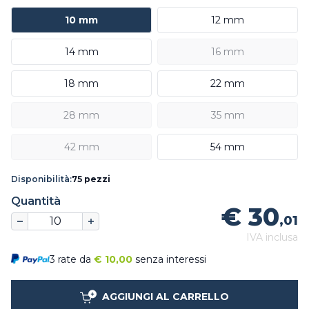
10 mm
12 mm
14 mm
16 mm
18 mm
22 mm
28 mm
35 mm
42 mm
54 mm
Disponibilità:
75 pezzi
Quantità
€ 30
,01
IVA inclusa
3 rate da
€
10,00
senza interessi
AGGIUNGI AL CARRELLO