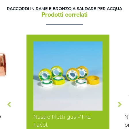
RACCORDI IN RAME E BRONZO A SALDARE PER ACQUA
Prodotti correlati
0
Nastro filetti gas PTFE
N
Facot
p