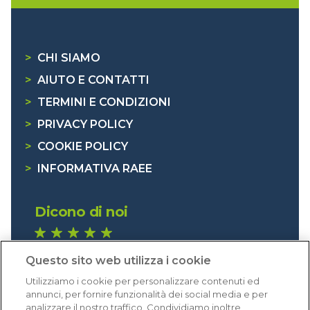
>
CHI SIAMO
>
AIUTO E CONTATTI
>
TERMINI E CONDIZIONI
>
PRIVACY POLICY
>
COOKIE POLICY
>
INFORMATIVA RAEE
Dicono di noi
1.641 recensioni
Questo sito web utilizza i cookie
Eccellente (4,8)
Utilizziamo i cookie per personalizzare contenuti ed
Acquisti verificati
annunci, per fornire funzionalità dei social media e per
analizzare il nostro traffico. Condividiamo inoltre