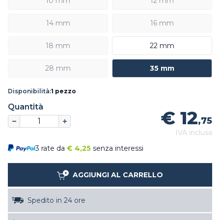
10 mm
12 mm
14 mm
16 mm
18 mm
22 mm
28 mm
35 mm
Disponibilità:
1 pezzo
Quantità
€ 12
,75
IVA inclusa
3 rate da
€
4,25
senza interessi
AGGIUNGI AL CARRELLO
Spedito in 24 ore