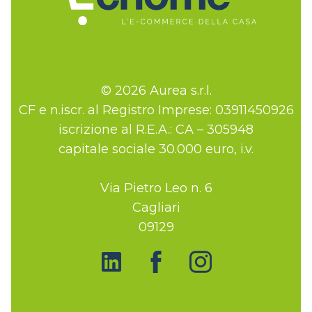
© 2026 Aurea s.r.l.
CF e n.iscr. al Registro Imprese: 03911450926
iscrizione al R.E.A.: CA – 305948
capitale sociale 30.000 euro, i.v.
Via Pietro Leo n. 6
Cagliari
09129