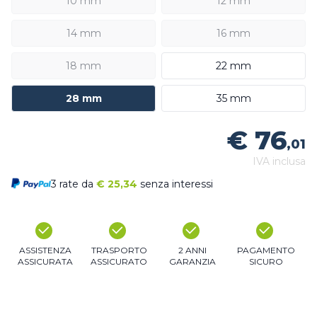
10 mm
12 mm
14 mm
16 mm
18 mm
22 mm
28 mm
35 mm
€ 76
,01
IVA inclusa
3 rate da
€
25,34
senza interessi
ASSISTENZA
TRASPORTO
2 ANNI
PAGAMENTO
ASSICURATA
ASSICURATO
GARANZIA
SICURO