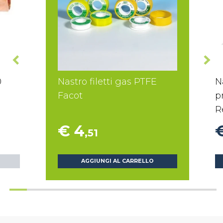
0
Nastro filetti gas PTFE
N
Facot
p
R
€ 4
,51
AGGIUNGI AL CARRELLO