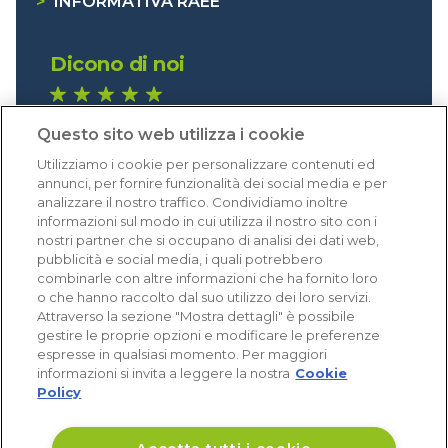
>
INFORMATIVA RAEE
Dicono di noi
1.640 recensioni
Questo sito web utilizza i cookie
Eccellente (4,8)
Utilizziamo i cookie per personalizzare contenuti ed
Acquisti verificati
annunci, per fornire funzionalità dei social media e per
analizzare il nostro traffico. Condividiamo inoltre
informazioni sul modo in cui utilizza il nostro sito con i
nostri partner che si occupano di analisi dei dati web,
pubblicità e social media, i quali potrebbero
combinarle con altre informazioni che ha fornito loro
o che hanno raccolto dal suo utilizzo dei loro servizi.
Attraverso la sezione "Mostra dettagli" è possibile
gestire le proprie opzioni e modificare le preferenze
espresse in qualsiasi momento. Per maggiori
informazioni si invita a leggere la nostra
Cookie
Policy