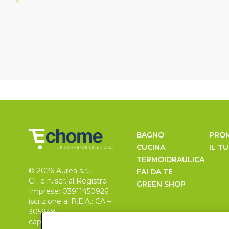
BAGNO
PRO
CUCINA
IL T
TERMOIDRAULICA
© 2026 Aurea s.r.l.
FAI DA TE
CF e n.iscr. al Registro
GREEN SHOP
Imprese: 03911450926
iscrizione al R.E.A.: CA –
305948
capitale sociale 30.000