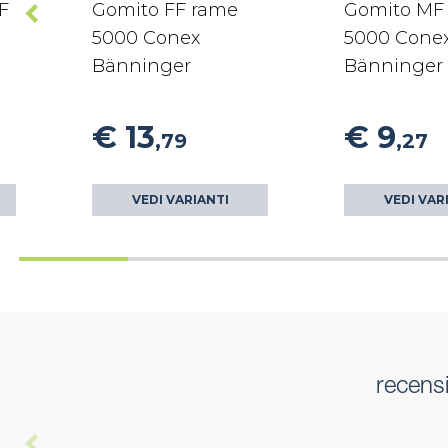
F
Gomito FF rame
Gomito MF
5000 Conex
5000 Cone
Bänninger
Bänninger
€ 13
€ 9
,79
,27
VEDI VARIANTI
VEDI VAR
recensi