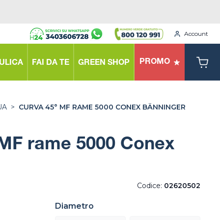
Account
PROMO
ULICA
FAI DA TE
GREEN SHOP
UA
>
CURVA 45° MF RAME 5000 CONEX BÄNNINGER
 MF rame 5000 Conex
Codice:
02620502
Diametro