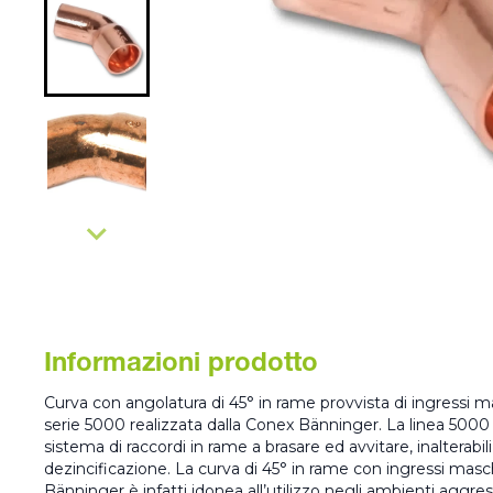
Informazioni prodotto
Curva con angolatura di 45° in rame provvista di ingressi 
serie 5000 realizzata dalla Conex Bänninger. La linea 500
sistema di raccordi in rame a brasare ed avvitare, inalterabili
dezincificazione. La curva di 45° in rame con ingressi m
Bänninger è infatti idonea all’utilizzo negli ambienti aggres