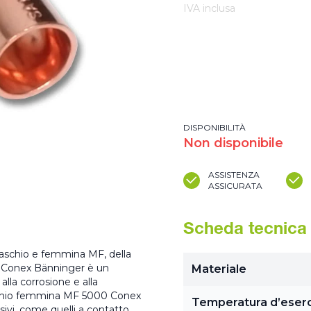
IVA inclusa
DISPONIBILITÀ
Non disponibile
ASSISTENZA
ASSICURATA
Scheda tecnica
maschio e femmina MF, della
0 Conex Bänninger è un
Materiale
 alla corrosione e alla
aschio femmina MF 5000 Conex
Temperatura d’eserc
sivi, come quelli a contatto