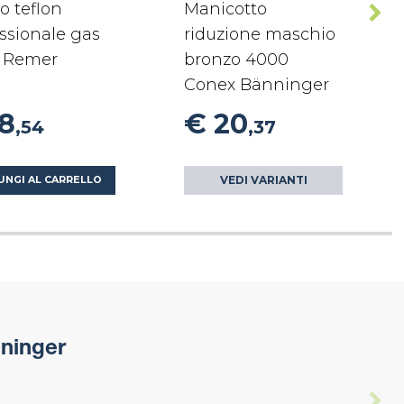
o teflon
Manicotto
ssionale gas
riduzione maschio
 Remer
bronzo 4000
Conex Bänninger
18
€ 20
,54
,37
VEDI VARIANTI
UNGI AL CARRELLO
ninger