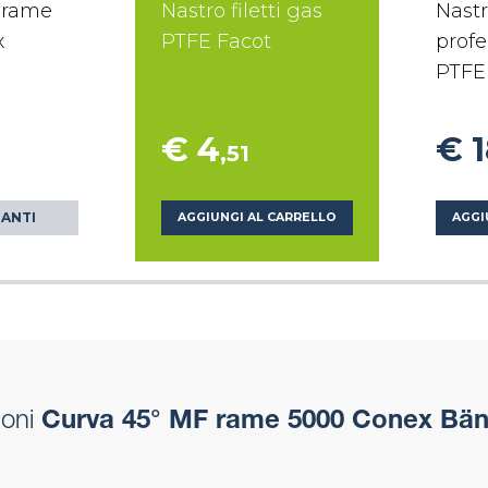
 rame
Nastro filetti gas
Nastr
x
PTFE Facot
profe
PTFE
€ 4
€ 
,51
IANTI
AGGIUNGI AL CARRELLO
AGGI
oni
Curva 45° MF rame 5000 Conex Bän