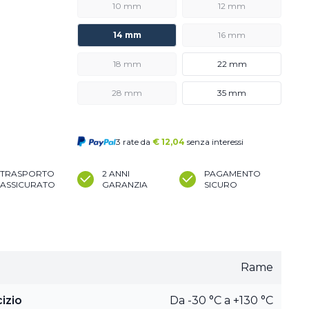
10 mm
12 mm
14 mm
16 mm
18 mm
22 mm
28 mm
35 mm
3 rate da
€
12,04
senza interessi
TRASPORTO
2 ANNI
PAGAMENTO
ASSICURATO
GARANZIA
SICURO
Rame
izio
Da -30 °C a +130 °C