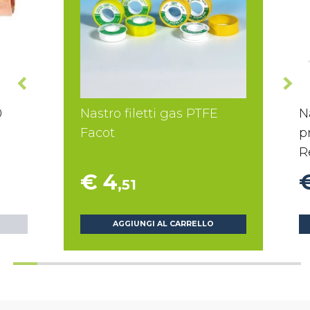
0
Nastro filetti gas PTFE
N
Facot
p
R
€ 4
,51
AGGIUNGI AL CARRELLO