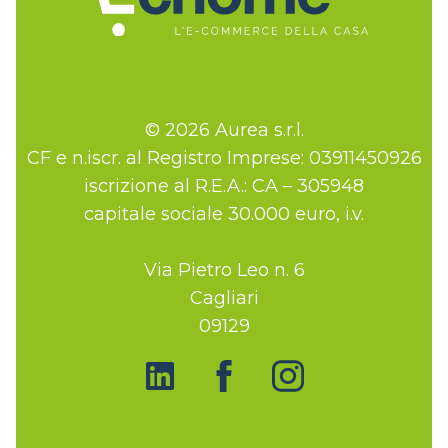
© 2026 Aurea s.r.l.
CF e n.iscr. al Registro Imprese: 03911450926
iscrizione al R.E.A.: CA – 305948
capitale sociale 30.000 euro, i.v.
Via Pietro Leo n. 6
Cagliari
09129