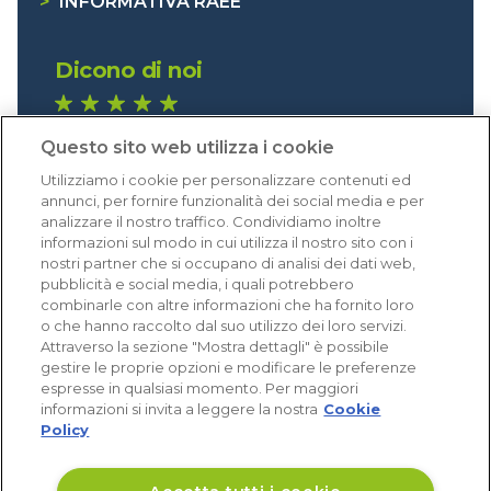
>
INFORMATIVA RAEE
Dicono di noi
1.640 recensioni
Questo sito web utilizza i cookie
Eccellente (4,8)
Utilizziamo i cookie per personalizzare contenuti ed
Acquisti verificati
annunci, per fornire funzionalità dei social media e per
analizzare il nostro traffico. Condividiamo inoltre
informazioni sul modo in cui utilizza il nostro sito con i
nostri partner che si occupano di analisi dei dati web,
pubblicità e social media, i quali potrebbero
combinarle con altre informazioni che ha fornito loro
o che hanno raccolto dal suo utilizzo dei loro servizi.
Attraverso la sezione "Mostra dettagli" è possibile
gestire le proprie opzioni e modificare le preferenze
espresse in qualsiasi momento. Per maggiori
informazioni si invita a leggere la nostra
Cookie
Policy